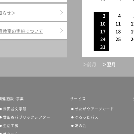
知らせ＞
3
4
10
11
1
鑑賞教室の実施について
17
18
1
24
25
2
31
＞前月
＞翌月
関連施設・事業
サービス
世田谷文学館
せたがやアーツカード
世田谷パブリックシアター
ぐるっとパス
生活工房
友の会
せたおん