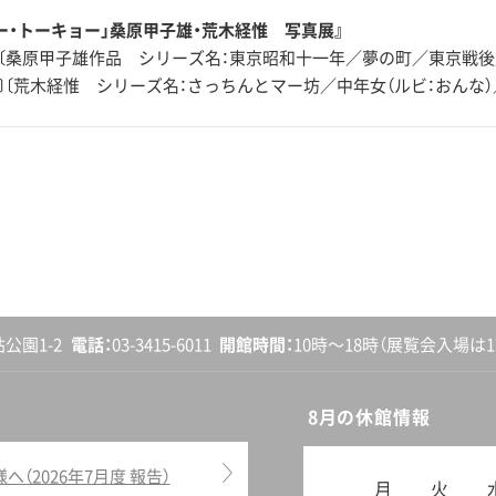
ユー・トーキョー」桑原甲子雄・荒木経惟 写真展』
〔桑原甲子雄作品 シリーズ名：東京昭和十一年／夢の町／東京戦
〕〔荒木経惟 シリーズ名：さっちんとマー坊／中年女（ルビ：おんな
砧公園1-2
電話
03-3415-6011
開館
時間
10時〜18時
（展覧会入場は17
8月の休館情報
2026年7月度 報告）
月
火