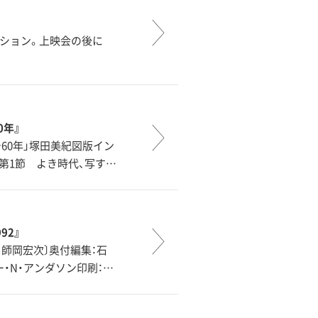
ション。上映会の後に
60年』
60年」塚田美紀図版イン
代第1節 よき時代、写す…
992』
、師岡宏次〕奥付編集：石
・N・アンダソン印刷：…