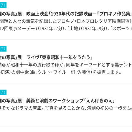
終了）
雄の写真」展 映画上映会「1930年代の記録映画―『プロキノ作品集
問題と人々の熱気を記録したプロキノ（日本プロレタリア映画同盟）
2回東京メーデー」（1931年、7分）、「土地」（1931年、8分）、「スポーツ」
終了）
雄の写真」展 ライヴ「東京昭和十一年をうたう」
晴彦が昭和十一年の流行歌のほか、同年をキーワードとする黒テント
5年初演）の劇中歌（曲：クルト・ワイル 詞：佐藤信）を披露します。
終了）
雄の写真」展 美術と演劇のワークショップ「えんげきのえ」
ひそかなドラマの宝庫。写真を見ることから、演劇の初めの一歩をふ