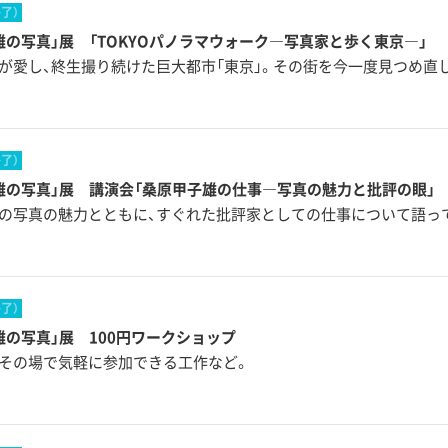
終了）
雄の写真」展 「TOKYOパノラマウォーク―写真家と歩く東京―」
が愛し、終生撮り続けた巨大都市「東京」。その街を今一度見つめ直
終了）
雄の写真」展 講演会「桑原甲子雄の仕事―写真の魅力と批評の眼」
の写真の魅力とともに、すぐれた批評家としての仕事について語っ
終了）
雄の写真」展 100円ワークショップ
その場で気軽に参加できる工作など。