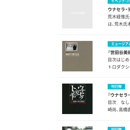
イベント
（
ウナセラ・
荒木経惟氏
は、荒木氏
ミュージア
『世田谷美
目次はじめ
トロダクシ
刊行物
『ウナセラ・
目次 なし
崎尚、高橋
刊行物