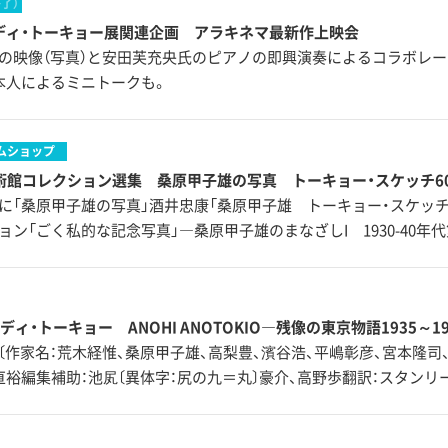
終了）
ディ・トーキョー展関連企画 アラキネマ最新作上映会
の映像（写真）と安田芙充央氏のピアノの即興演奏によるコラボレー
本人によるミニトークも。
ムショップ
術館コレクション選集 桑原甲子雄の写真 トーキョー・スケッチ
に「桑原甲子雄の写真」酒井忠康「桑原甲子雄 トーキョー・スケッチ
ョン「ごく私的な記念写真」―桑原甲子雄のまなざしI 1930-40年
ディ・トーキョー ANOHI ANOTOKIO―残像の東京物語1935～1
〔作家名：荒木経惟、桑原甲子雄、高梨豊、濱谷浩、平嶋彰彦、宮本隆司
直裕編集補助：池㞍〔異体字：尻の九＝丸〕豪介、高野歩翻訳：スタンリー