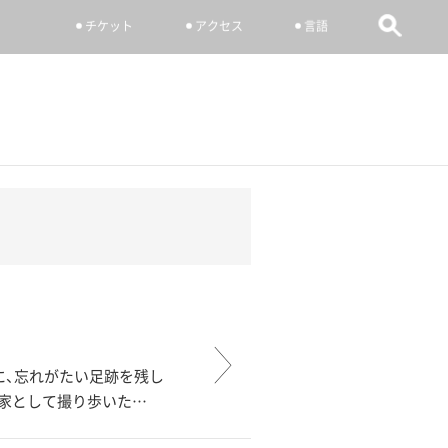
チケット
アクセス
言語
に、忘れがたい足跡を残し
写真家として撮り歩いた…