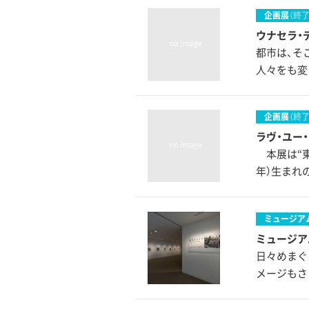
企画展
（終了
ウナセラ・デ
都市は、そ
人々をも変
企画展
（終了
ラヴ・ユー
本展は“東
年）生まれ
ミュージア
ミュージアム
日々めまぐ
メージもさ