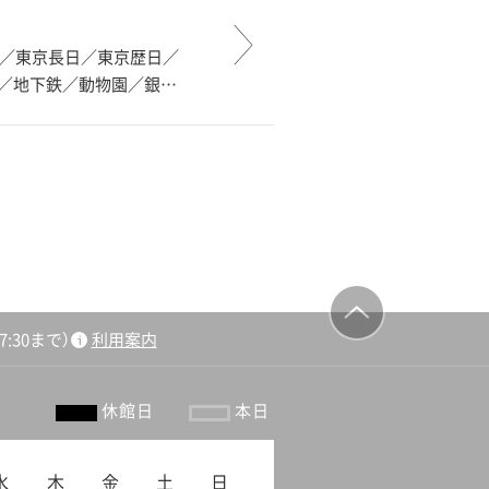
後／東京長日／東京歴日／
）／地下鉄／動物園／銀…
:30まで）
利用案内
ージの先頭
へ戻る
休館日
本日
水
木
金
土
日