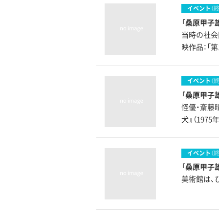
イベント
（
「桑原甲子
当時の社会
映作品：「第1
イベント
（
「桑原甲子
怪優・斎藤
犬』（197
イベント
（
「桑原甲子
美術館は、