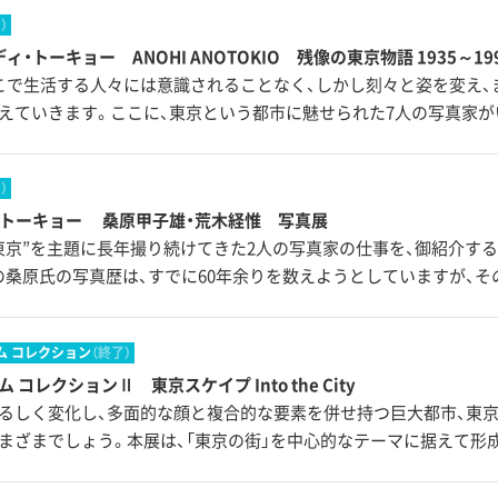
）
ィ・トーキョー ANOHI ANOTOKIO 残像の東京物語 1935～19
こで生活する人々には意識されることなく、しかし刻々と姿を変え、
えていきます。ここに、東京という都市に魅せられた7人の写真家が
）
・トーキョー 桑原甲子雄・荒木経惟 写真展
京”を主題に長年撮り続けてきた2人の写真家の仕事を、御紹介するもの
の桑原氏の写真歴は、すでに60年余りを数えようとしていますが、
ム コレクション
（終了）
 コレクションⅡ 東京スケイプ Into the City
るしく変化し、多面的な顔と複合的な要素を併せ持つ巨大都市、東
まざまでしょう。本展は、「東京の街」を中心的なテーマに据えて形