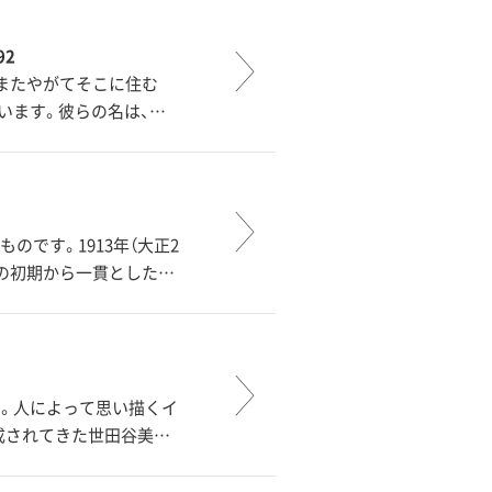
92
またやがてそこに住む
います。彼らの名は、…
です。1913年（大正2
その初期から一貫とした…
京。人によって思い描くイ
成されてきた世田谷美…