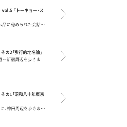
l.5 『トーキョー・ス
示品に秘められた会話…
 その2「歩行的地名論」
辺～新宿周辺を歩きま
 その1「昭和八十年東京
に、神田周辺を歩きま…