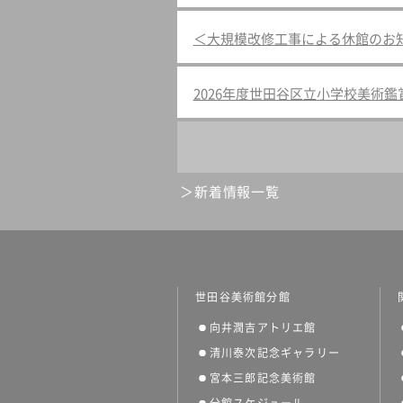
＜大規模改修工事による休館のお
2026年度世田谷区立小学校美術
新着情報一覧
世田谷美術館分館
向井潤吉アトリエ館
清川泰次記念ギャラリー
宮本三郎記念美術館
分館スケジュール