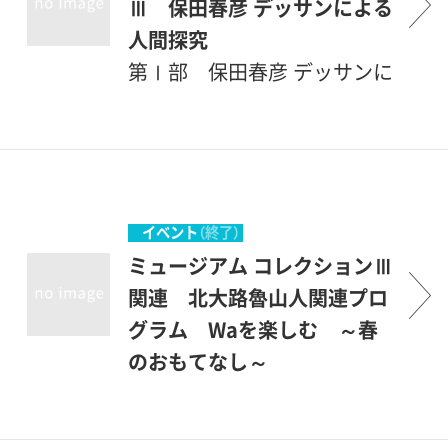
Ⅲ 保田春彦 デッサンによる
人間探究
第Ⅰ部 保田春彦 デッサンに
よる人間探究第1章 77歳か
らの挑戦第2章 若き日の試
み第3章 闘病デッサン第4
章 保田春彦と友人たち第Ⅱ
部 北大路魯山人―季節の器
イベント
（終了）
と志野70歳代後半を迎えた抽
ミュージアム コレクションⅢ
象彫刻家・保田春彦は、ふたた
関連 北大路魯山人関連プロ
び創作の原点に戻り、日本と
グラム Waを楽しむ ～春
パリで1000枚を目標に裸婦デ
のおもてなし～
ッサンに挑みました。本展で
「Wa（和）のおもてなし」を楽
は、そのうちの100点に50年代
しみませんか？北大路魯山人