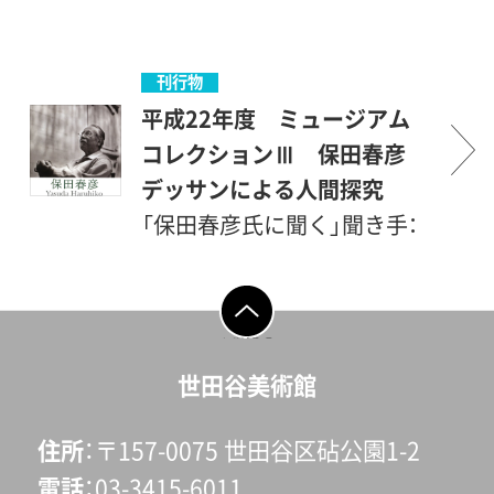
の初期デッサンを加えてご紹
は日常生活の中で身近な存在
介します。また保田が深く交
である料理や器に美を追求し
流した、土谷武、若林奮、柳原
た作家です。このプログラム
刊行物
義達らの作品も展示します。
では、「ミュージアム コレクシ
平成22年度 ミュージアム
そして当館所蔵の北大路魯山
ョンⅢ」で展示中の魯山人の
コレクションⅢ 保田春彦
人（塩田コレクション）の名品
作品を話題のひとつとして、
デッサンによる人間探究
もお楽しみください。
和の魅力を感じ、食卓を美し
「保田春彦氏に聞く」聞き手：
く楽しく演出する工夫をご紹
酒井忠康、記録：嶋田紗千、編
介します。お花見をテーマに
集： 橋本善八、矢野進、嶋田
したテーブルコーディネート
紗千（世田谷美術館） 発行：
ページの先頭へ戻
る
の実演も予定しております。
世田谷美術館
世田谷美術館
写真：誠文堂新光社 浜裕子
著 「和のテーブルセッティ
住所
〒157-0075 世田谷区砧公園1-2
ング」掲載写真より 撮影：日
電話
03-3415-6011