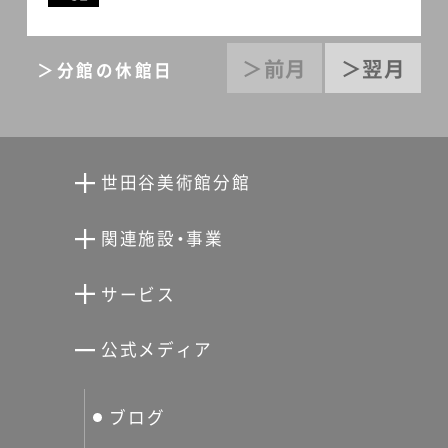
＞前月
＞翌月
＞分館の休館日
世田谷美術館分館
向井潤吉アトリエ館
関連施設・事業
清川泰次記念ギャラリー
世田谷文学館
サービス
宮本三郎記念美術館
世田谷パブリックシアター
せたがやアーツカード
公式メディア
分館スケジュール
生活工房
ぐるっとパス
ブログ
せたおん
友の会