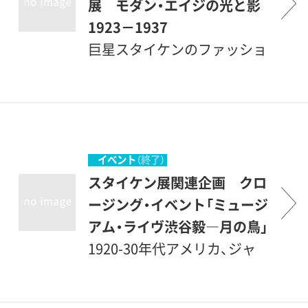
展 モダン・エイジの光と影
1923－1937
巨星スタイケンのファッショ
ンとポートレート ― 世界巡
回展が上陸 米国写真界の巨
星、エドワード・スタイケン
（1879-1973）。ピクトリアリ
ズムとよばれる潮流のなかで
イベント
（終了）
芸術的な写真をきわめた青年
スタイケン展関連企画 クロ
期から、ニューヨーク近代美
ージング・イベント「ミュージ
術館の写真部長となり冷戦期
アム・ライヴ渋谷毅―月の鳥」
の世界で900万人を動員した
1920-30年代アメリカ、ジャ
一大写真展「ザ・ファミリー・
ズ・エイジに生まれた名曲を
オブ・マン」などの企画に至る
極上のトリオでお届けしま