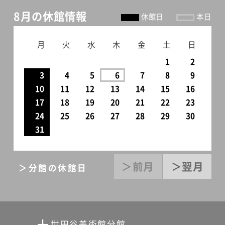
日 第1刷発行© Crevis Co.,
8月の休館情報
休館日
本日
Ltd. 2013ISBN 978-4-904845-
27-1 C0072
月
火
水
木
金
土
日
1
2
3
4
5
6
7
8
9
10
11
12
13
14
15
16
17
18
19
20
21
22
23
24
25
26
27
28
29
30
31
＞前月
＞翌月
＞分館の休館日
世田谷美術館分館