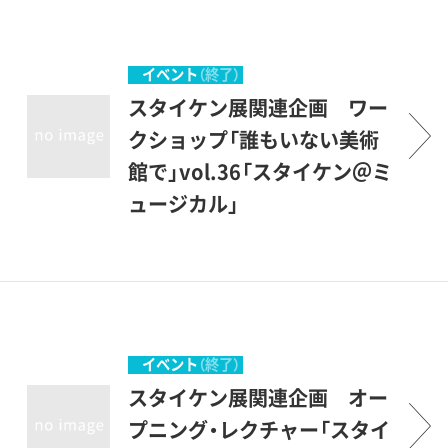
まで、スタイケンは約70年に
す。
わたって写真の可能性を貪欲
に追究し続けました。本展で
イベント
（終了）
は、彼が商業写真界に飛び込
スタイケン展関連企画 ワー
んでモダニズムの旋風を巻き
クショップ「誰もいない美術
起こした1920-30年代の、約
館で」vol.36「スタイケン＠ミ
200点に及ぶファッションと
ュージカル」
ポートレートの仕事を一堂に
波乱万丈の写真家の人生を音
紹介します。本展は2007年パ
楽劇にする?！閉館後の「誰も
リのジュ・ド・ポームを皮切り
いない美術館で」発表します。
に世界各地を巡回してきた注
目の展覧会であり、わが国に
イベント
（終了）
は作家没後40年という節目に
スタイケン展関連企画 オー
上陸することになります。
プニング・レクチャー「スタイ