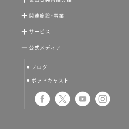
向井潤吉アトリエ館
関連施設・事業
清川泰次記念ギャラリー
世田谷文学館
サービス
宮本三郎記念美術館
世田谷パブリックシアター
せたがやアーツカード
公式メディア
分館スケジュール
生活工房
ぐるっとパス
ブログ
せたおん
友の会
ポッドキャスト