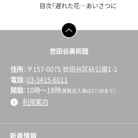
目次「遅れた花―あいさつに
かえて」酒井忠康「エドワー
ド・スタイケンと大戦間期の
アメリカ」生井英孝I アール・
ページの先頭へ戻
る
デコの息吹―1923-1926II 光
世田谷美術館
と影の日々―1927-1931III
永遠の瞬間―1932-1937「エド
住所
〒157-0075 世田谷区砧公園1-2
ワード・スタイケンの生涯と
電話
03-3415-6011
写真―モダン・エイジのルー
開館
10時〜18時
（展覧会入場は17:30まで）
ヴルを夢見た男」塚田美紀「お
利用案内
もな被写体」編：塚田美紀「年
譜」編：塚田美紀「関連文献」
編：加藤絢出品作品リスト奥
付執筆：酒井忠康、生井英孝、
新着情報