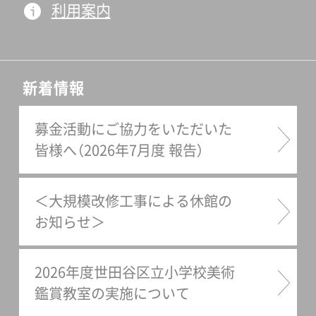
利用案内
さしい味付けが特徴のパス
る、当時の「すごろく」や「めん
タ、具だくさんのミネストロ
こ」、東京オリンピックの記念
ーネ、コッペパンが並びます。
品などが展示されています。
給食のようなレトロな趣が、
「田沼武能写真展 東京わが残
新着情報
懐かしい気持ちを誘います。
像 1948-1964」…第一部のテ
第2プレートそして、二つめの
募金活動にご協力をいただいた
ーマは「子ども」。路地や街角
皆様へ（2026年7月度 報告）
プレートには、一口大のエビ
の子どもたちの生きいきとし
のクリームコロッケ、牛スジ
た表情や、戦後の子どもたち
の煮込み、そしてトンテキが
の暮らしをご紹介します。「田
＜大規模改修工事による休館の
並びます。下町の洋食屋さん
沼武能写真展 東京わが残像
お知らせ＞
の風情が漂う、取り合わせで
1948-1964」…続く「下町」を
す。デザート最後のプレート
テーマとした第二部では、祭
2026年度世田谷区立小学校美術
は、デザート。こちらには、練
りや出店などに集まる人で賑
鑑賞教室の実施について
乳の風味が舌に懐かしいアイ
わう街の様子が並びます。「街