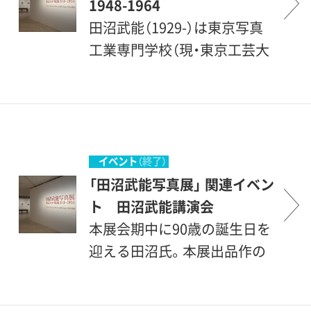
1948-1964
田沼武能（1929-）は東京写真
工業専門学校（現・東京工芸大
学）を卒業後サン・ニュース・
フォトス社に入り、木村伊兵
衛の助手として写真家人生を
スタートしました。『藝術新
潮』の嘱託写真家として文化
イベント
（終了）
人の肖像写真による連載で注
「田沼武能写真展」 関連イベン
目を集めたのち、アメリカの
ト 田沼武能講演会
タイム・ライフ社と契約しフ
本展会期中に90歳の誕生日を
ォト・ジャーナリズムの分野
迎える田沼氏。本展出品作の
でも活躍。また、黒柳徹子ユニ
解説や新人の頃のエピソード
セフ親善大使の援助国訪問に
から、海外での取材活動や近