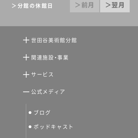
＞前月
＞翌月
＞分館の休館日
が残像 1948-1964」…「田沼武
能写真展 東京わが残像 1948-
1964」展の会期中に設置され
るエントランスのバナーは、
世田谷美術館分館
自由に撮影できます。田沼武
向井潤吉アトリエ館
能写氏の作品《路地裏の縁台
関連施設・事業
将棋》［佃島］1958年 ととも
清川泰次記念ギャラリー
世田谷文学館
サービス
に記念写真をどうぞ。「写真は
宮本三郎記念美術館
世田谷パブリックシアター
しまっておくだけでは意味が
せたがやアーツカード
公式メディア
無い。見ていただかないと。」
分館スケジュール
生活工房
ぐるっとパス
とは、開会式での田沼武能氏
ブログ
せたおん
のお言葉。ご来場の皆様も、ぜ
友の会
ひ、フォトスポットでの写真
ポッドキャスト
撮影で展覧会ご来場の思い出