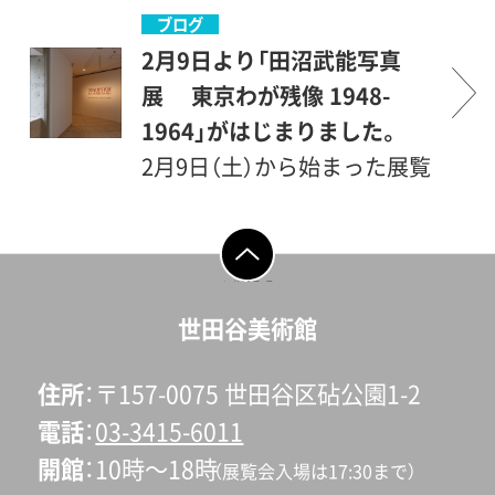
沼武能写真展 東京わが残像
写真ならではの撮影者の想い
いただけます。戦後、各地で焼
ブログ
1948-1964 特別企画 世田
をお聞きしました。浅草下町
け野原となった街々。そこに
2月9日より「田沼武能写真
谷の文化人〕2019年2月8日発
生まれの田沼氏ならではの温
は、復興をに力を尽くす人々
展 東京わが残像 1948-
行著者：田沼武能編集：三木敬
かみのある語り口を、ごゆっ
の努力と、はるか遠くに見え
1964」がはじまりました。
介（世田谷美術館）発行：世田
くりお楽しみください。※セ
隠れする幸福への光の路があ
2月9日（土）から始まった展覧
谷美術館デザイン：桑畑吉伸
タビPodcastingについて
ったことでしょう。今回の特
会「田沼武能写真展 東京わが
制作：リーヴル©2019田沼武
別メニューは、どこか懐かし
残像 1948-1964」では、今年90
能 Tanuma
く、そして夢と希望が託され
才を迎える写真家・田沼武能
ページの先頭へ戻
る
Takeyoshi©2019世田谷美術
た品々で彩られています。ア
氏の活動を、戦後の1948年か
世田谷美術館
館 Setagaya Art
ミューズアミューズは、旬の
ら1964年の東京オリンピック
Museum〔田沼武能写真集
素材。菜の花、桜エビなどでつ
開催の年にかけて撮影された
住所
〒157-0075 世田谷区砧公園1-2
東京 わが残像 1948-1964
くったソースを添えた帆立
写真180点をご紹介します。
電話
03-3415-6011
展にあわせて刊行〕
貝。そして、同じプレートに、
そして会場のところどころに
開館
10時〜18時
（展覧会入場は17:30まで）
サラダ、トマトをつかったや
は、懐かしい記憶がよみがえ