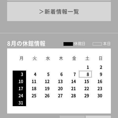
スクリーム、プリン、そして濃
の変貌」をテーマとした第三
新着情報一覧
厚な味わいのアップルパイが
部では、急速な変貌を遂げる
盛られます。どれも、日本人の
東京の街と暮らしを撮影した
生活に洋食がなじみ始めた頃
作品をご紹介します。「田沼武
から伝わる、身近な料理です。
能写真展 東京わが残像 1948-
8月の休館情報
休館日
本日
春風に揺れる木々の梢を眺め
1964」…会場最後のコーナー
ながら、どうぞ、ゆっくりとし
では、「特別展示 世田谷の文
月
火
水
木
金
土
日
た時間をお過ごしください。
化人」として、20代の田沼武能
1
2
ちなみにお値段は、3240円（税
氏にとっては出世作となり、
3
4
5
6
7
8
9
込）。おなかいっぱいになるこ
10
11
12
13
14
15
16
現在もライフワークとして続
17
18
19
20
21
22
23
と請け合いです。ル・ジャルダ
く、肖像写真の中から、世田谷
24
25
26
27
28
29
30
ンのホームページはこちらで
にゆかりのある文化人の姿を
31
す。
とらえた作品を展示していま
す。「田沼武能写真展 東京わ