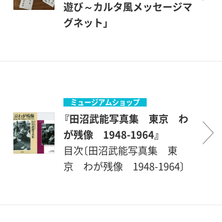
えた写真作品180点を「子ど
遊び～カルタ風メッセージマ
も」「下町」「街の変貌」の3つの
グネット」
視点からご紹介します。さら
展覧会毎に、様々な趣向を凝
に、当館での個展開催にちな
らした内容で、子どもから大
み特別企画として、世田谷区
人までその場で楽しめる簡単
ゆかりの文化人の肖像写真24
な工作などを行います。この
点も展示します。これら多彩
度は、短い文章で読み札を作
ミュージアムショップ
な作品により、田沼武能の写
り、描いた絵札はマグネット
『田沼武能写真集 東京 わ
真世界の魅力をご堪能くださ
にします。読み札にメッセー
が残像 1948-1964』
い。
ジを託してプレゼントに！
目次〔田沼武能写真集 東
京 わが残像 1948-1964〕
「暮らしの詩と真実（田沼武能
への手紙）」（序文）酒井忠康図
版篇第1章 子どもは時代の