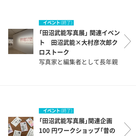
は1984年の初回からすべてに
年のライフワークまで、70年
同行するほか、これまで120カ
にわたるご自身の写真家人生
国を超える世界中の子どもた
についてお話しいただきま
イベント
（終了）
ちを撮影してきました。卒寿
す。
「田沼武能写真展」 関連イベン
を迎える今も写真家として第
ト 田沼武能×大村彦次郎ク
一線で活躍する田沼ですが、
ロストーク
彼が子どもや文化人の写真と
写真家と編集者として長年親
並びライフワークとしてきた
交のある東京下町生まれのお
のが、自身の生まれ育った下
二人に、子どもの頃のことや
町を中心とした東京の写真で
東京の街、さらにはこれまで
す。戦後の焼け野原から出発
のお仕事についてなど幅広く
し、様々な矛盾を内包しなが
語っていただきます。
イベント
（終了）
らも再生を目指し激しく変貌
「田沼武能写真展」関連企画
した都市・東京。その諸相を捉
100 円ワークショップ「昔の