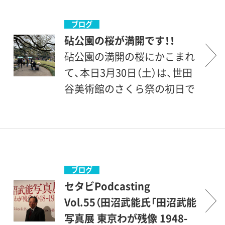
鏡図版1～60「エッセイ」川本
三郎第2章 下町百景図版61
ブログ
～120「エッセイ」川本三郎第3
砧公園の桜が満開です！！
章 忘れ得ぬ街の貌図版121
砧公園の満開の桜にかこまれ
～180「エッセイ」川本三郎解
て、本日3月30日（土）は、世田
説篇「街頭の人間模様」マー
谷美術館のさくら祭の初日で
ク・フューステル、訳：中尾ハ
した。薄曇りの天気ではあり
ジメ資料篇「田沼武能年譜」
ましたが、お蔭様で大勢のお
編：三木敬介「田沼武能主要文
客様にお越しいただきまし
献」編：三木敬介作品リスト
た。フリーマーケットや、ワー
「東京 わがふる里」（あとが
クショップ、抽選会、チャリテ
ブログ
き）田沼武能奥付〔田沼武能写
ィーコンサートなど盛沢山で
セタビPodcasting
真集 東京 わが残像
す。明日の3月31日（日）も、
Vol.55（田沼武能氏「田沼武能
1948-1964〕2017年10月31
10：00～16：00まで開催いたし
写真展 東京わが残像 1948-