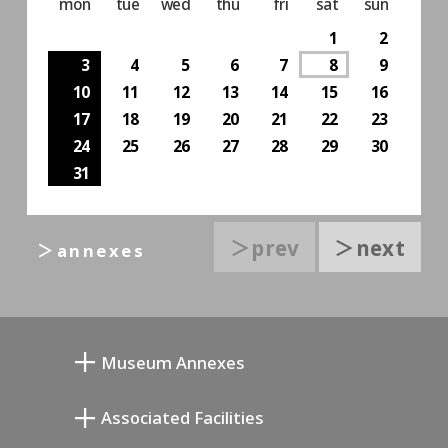
mon
tue
wed
thu
fri
sat
sun
1
2
3
4
5
6
7
8
9
10
11
12
13
14
15
16
17
18
19
20
21
22
23
24
25
26
27
28
29
30
31
＞prev
＞next
＞annexes
Museum Annexes
무카이 준키치 아틀리에관
Associated Facilities