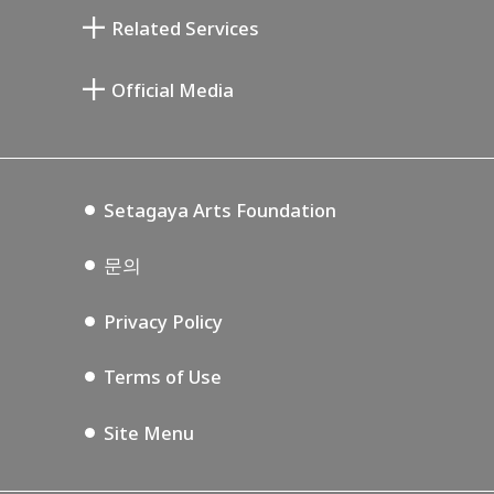
기요카와 다이지 기념 갤러리
Setagaya Literary Museum
Related Services
미야모토 사부로 기념 미술관
Setagaya Public Theatre
Setagaya Arts Card
Official Media
Annex Exhibition Schedule
Lifestyle Design Center
Tokyo Museum Grutto Pass
Blog
Setagaya Music P.D.
Podcasting
Setagaya Arts Foundation
문의
Privacy Policy
Terms of Use
Site Menu