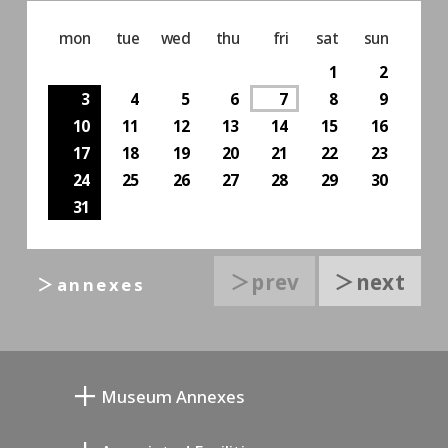
mon
tue
wed
thu
fri
sat
sun
1
2
3
4
5
6
7
8
9
10
11
12
13
14
15
16
17
18
19
20
21
22
23
24
25
26
27
28
29
30
31
＞prev
＞next
＞annexes
Museum Annexes
L'atelier de Junkichi Mukai