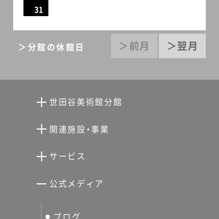
31
＞前月
＞翌月
＞分館の休館日
世田谷美術館分館
向井潤吉アトリエ館
関連施設・事業
清川泰次記念ギャラリー
世田谷文学館
サービス
宮本三郎記念美術館
世田谷パブリックシアター
せたがやアーツカード
公式メディア
分館スケジュール
生活工房
ぐるっとパス
ブログ
せたおん