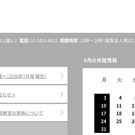
砧公園1-2
電話
03-3415-6011
開館
時間
10時〜18時
（展覧会入場は17
8月の休館情報
2026年7月度 報告）
月
火
知らせ＞
3
4
10
11
1
鑑賞教室の実施について
17
18
1
24
25
2
31