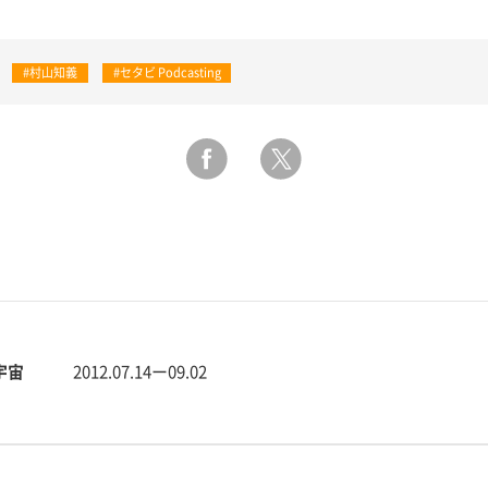
#村山知義
#セタビ Podcasting
の宇宙
2012.07.14ー09.02