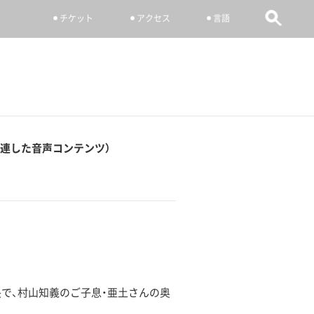
チケット
アクセス
言語
に関連した音声コンテンツ）
長で、村山知義のご子息・亜土さんの奥