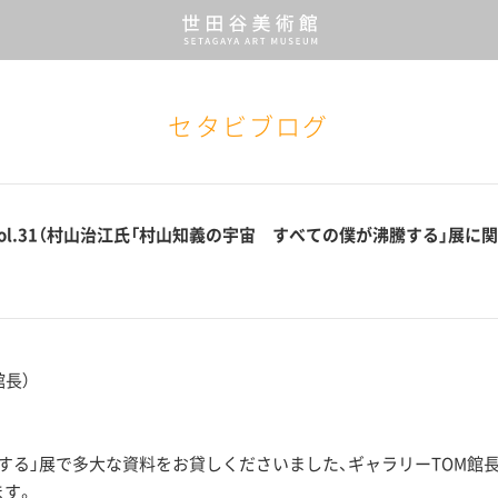
セタビブログ
ing Vol.31（村山治江氏「村山知義の宇宙 すべての僕が沸騰する」展
館長）
する」展で多大な資料をお貸しくださいました、ギャラリーTOM館
ます。