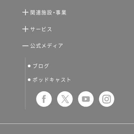
向井潤吉アトリエ館
関連施設・事業
清川泰次記念ギャラリー
世田谷文学館
サービス
宮本三郎記念美術館
世田谷パブリックシアター
せたがやアーツカード
公式メディア
分館スケジュール
生活工房
ぐるっとパス
ブログ
せたおん
友の会
ポッドキャスト