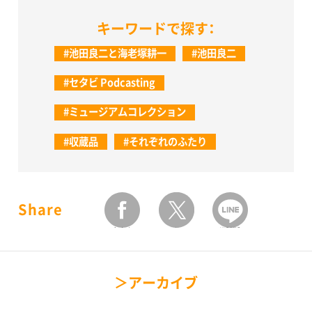
キーワードで探す：
#池田良二と海老塚耕一
#池田良二
#セタビ Podcasting
#ミュージアムコレクション
#収蔵品
#それぞれのふたり
Share
facebook
twitter
LINEで送る
アーカイブ