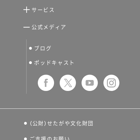
清川泰次記念ギャラリー
世田谷文学館
サービス
宮本三郎記念美術館
世田谷パブリックシアター
せたがやアーツカード
公式メディア
分館スケジュール
生活工房
ぐるっとパス
ブログ
せたおん
友の会
ポッドキャスト
（公財）せたがや文化財団
ご支援のお願い