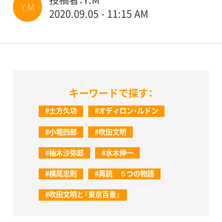
Y.M
2020.09.05 - 11:15 AM
キーワードで探す：
#土方久功
#オディロン・ルドン
#小堀四郎
#吹田文明
#柚木沙弥郎
#水木伸一
#横尾忠則
#再読 ５つの物語
#吹田文明と『東京百景』