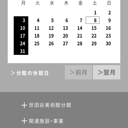
月
火
水
木
金
土
日
1
2
3
4
5
6
7
8
9
10
11
12
13
14
15
16
17
18
19
20
21
22
23
24
25
26
27
28
29
30
31
＞前月
＞翌月
＞分館の休館日
世田谷美術館分館
向井潤吉アトリエ館
関連施設・事業