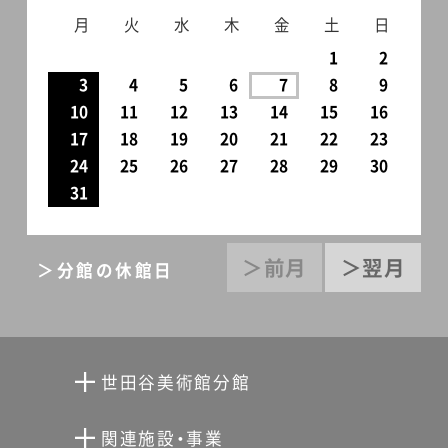
月
火
水
木
金
土
日
1
2
3
4
5
6
7
8
9
10
11
12
13
14
15
16
17
18
19
20
21
22
23
24
25
26
27
28
29
30
31
＞前月
＞翌月
＞分館の休館日
世田谷美術館分館
向井潤吉アトリエ館
関連施設・事業