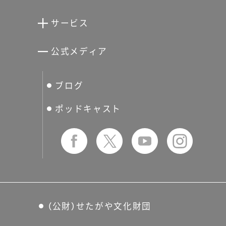
清川泰次記念ギャラリー
世田谷文学館
サービス
宮本三郎記念美術館
世田谷パブリックシアター
せたがやアーツカード
公式メディア
分館スケジュール
生活工房
ぐるっとパス
ブログ
せたおん
友の会
ポッドキャスト
（公財）せたがや文化財団