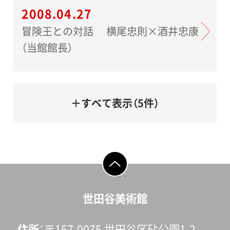
2008.04.27
冒険王との対話 横尾忠則×酒井忠康
（当館館長）
＋すべて表示（5件）
ページの先頭へ戻
る
世田谷美術館
住所
〒157-0075 世田谷区砧公園1-2