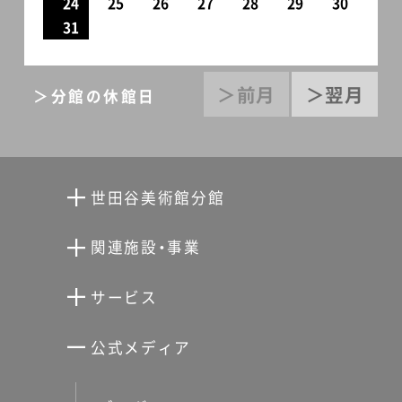
24
25
26
27
28
29
30
31
＞前月
＞翌月
＞分館の休館日
世田谷美術館分館
向井潤吉アトリエ館
関連施設・事業
清川泰次記念ギャラリー
世田谷文学館
サービス
宮本三郎記念美術館
世田谷パブリックシアター
せたがやアーツカード
公式メディア
分館スケジュール
生活工房
ぐるっとパス