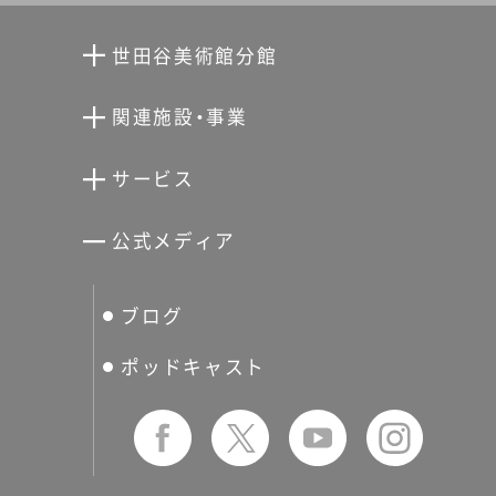
世田谷美術館分館
向井潤吉アトリエ館
関連施設・事業
清川泰次記念ギャラリー
世田谷文学館
サービス
宮本三郎記念美術館
世田谷パブリックシアター
せたがやアーツカード
公式メディア
分館スケジュール
生活工房
ぐるっとパス
ブログ
せたおん
友の会
ポッドキャスト