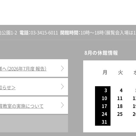
砧公園1-2
電話
03-3415-6011
開館
時間
10時〜18時
（展覧会入場は17
8月の休館情報
2026年7月度 報告）
月
火
知らせ＞
3
4
10
11
1
鑑賞教室の実施について
17
18
1
24
25
2
31