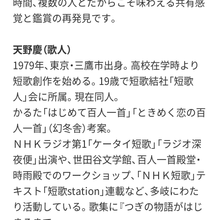
時間、複数の人とだからこそ味わえる共有感
覚と鑑賞の再発見です。
天野慶（歌人）
1979年、東京・三鷹市出身。高校在学時より
短歌創作を始める。19歳で短歌結社「短歌
人」会に所属。現在同人。
かるた「はじめて百人一首」「ときめく恋の百
人一首」（幻冬舎）考案。
ＮＨＫラジオ第1「ケータイ短歌」「ラジオ深
夜便」出演や、世田谷文学館、百人一首殿堂・
時雨殿でのワークショップ、「ＮＨＫ短歌」テ
キスト「短歌station」連載など、多岐にわた
り活動している。歌集に『つぎの物語がはじ