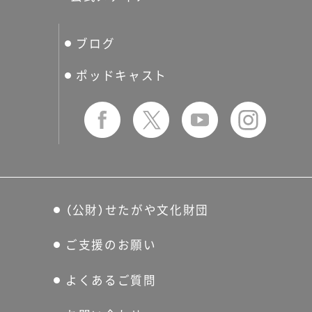
分館スケジュール
生活工房
ぐるっとパス
ブログ
せたおん
友の会
ポッドキャスト
（公財）せたがや文化財団
ご支援のお願い
よくあるご質問