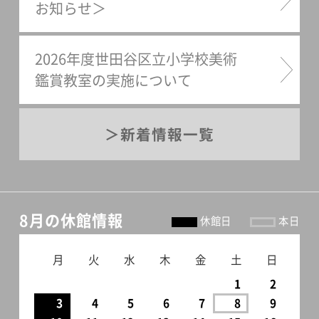
お知らせ＞
2026年度世田谷区立小学校美術
鑑賞教室の実施について
新着情報一覧
8月の休館情報
休館日
本日
月
火
水
木
金
土
日
1
2
3
4
5
6
7
8
9