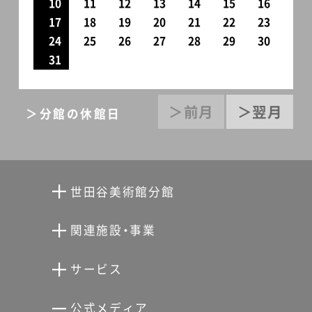
10
11
12
13
14
15
16
17
18
19
20
21
22
23
24
25
26
27
28
29
30
31
＞前月
＞翌月
＞分館の休館日
世田谷美術館分館
向井潤吉アトリエ館
関連施設・事業
清川泰次記念ギャラリー
世田谷文学館
サービス
宮本三郎記念美術館
世田谷パブリックシアター
せたがやアーツカード
公式メディア