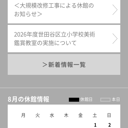
＜大規模改修工事による休館の
お知らせ＞
2026年度世田谷区立小学校美術
鑑賞教室の実施について
新着情報一覧
8月の休館情報
休館日
本日
月
火
水
木
金
土
日
1
2