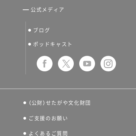
世田谷パブリックシアター
せたがやアーツカード
公式メディア
分館スケジュール
生活工房
ぐるっとパス
ブログ
せたおん
友の会
ポッドキャスト
（公財）せたがや文化財団
ご支援のお願い
よくあるご質問