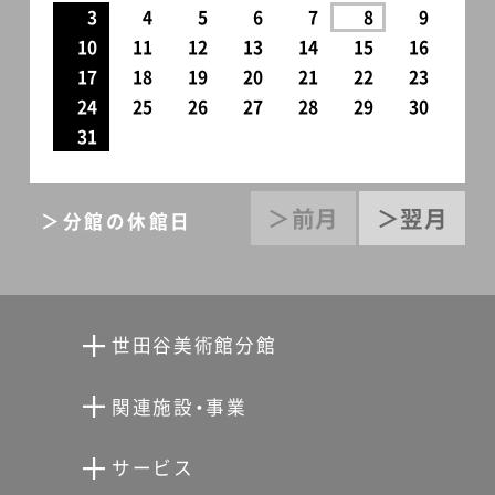
3
4
5
6
7
8
9
10
11
12
13
14
15
16
17
18
19
20
21
22
23
24
25
26
27
28
29
30
31
＞前月
＞翌月
＞分館の休館日
世田谷美術館分館
向井潤吉アトリエ館
関連施設・事業
清川泰次記念ギャラリー
世田谷文学館
サービス
宮本三郎記念美術館