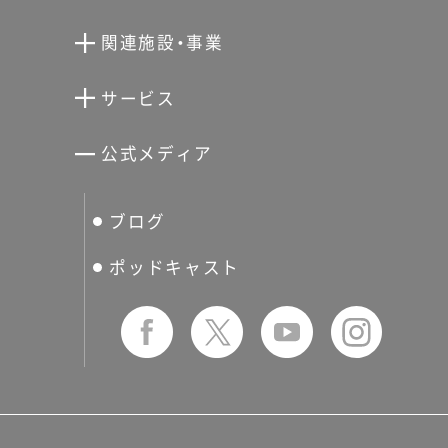
向井潤吉アトリエ館
関連施設・事業
清川泰次記念ギャラリー
世田谷文学館
サービス
宮本三郎記念美術館
世田谷パブリックシアター
せたがやアーツカード
公式メディア
分館スケジュール
生活工房
ぐるっとパス
ブログ
せたおん
友の会
ポッドキャスト