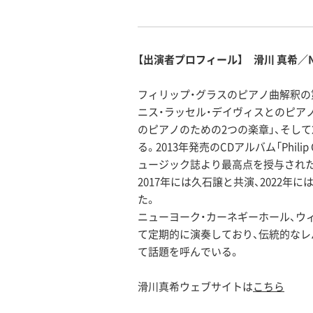
【出演者プロフィール】 滑川 真希／Nam
フィリップ・グラスのピアノ曲解釈の第
ニス・ラッセル・デイヴィスとのピア
のピアノのための2つの楽章」、そし
る。2013年発売のCDアルバム「Philip 
ュージック誌より最高点を授与され
2017年には久石譲と共演、2022年に
た。
ニューヨーク・カーネギーホール、ウ
て定期的に演奏しており、伝統的な
て話題を呼んでいる。
滑川真希ウェブサイトは
こちら