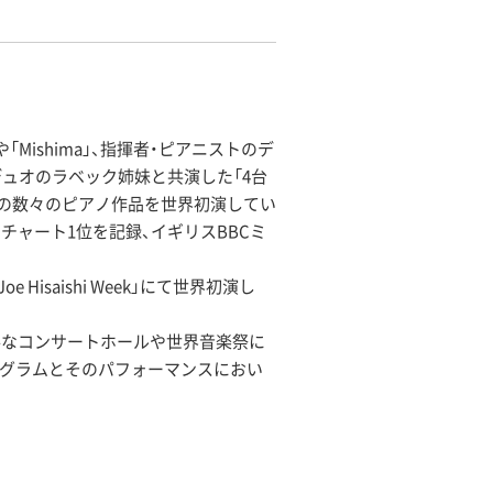
ishima」、指揮者・ピアニストのデ
デュオのラベック姉妹と共演した「4台
スの数々のピアノ作品を世界初演してい
ック部門にてチャート1位を記録、イギリスBBCミ
isaishi Week」にて世界初演し
要なコンサートホールや世界音楽祭に
ログラムとそのパフォーマンスにおい