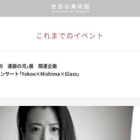
これまでのイベント
則 連画の河」展 関連企画
サート「Yokoo×Mishima×Glass」