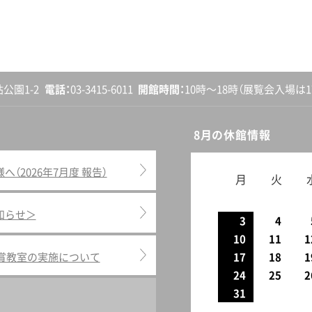
砧公園1-2
電話
03-3415-6011
開館
時間
10時〜18時
（展覧会入場は17
8月の休館情報
2026年7月度 報告）
月
火
知らせ＞
3
4
10
11
1
鑑賞教室の実施について
17
18
1
24
25
2
31