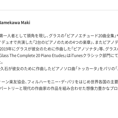
ekawa Maki
一人者として頭角を現し、グラスの「ピアノエチュード20曲全集」や「M
ノデュオで共演した「2台のピアノのための4つの楽章」、またピアノ
て2019年にグラスが彼女のために作曲した「ピアノソナタ」等、グラ
Glass The Complete 20 Piano Etudes」はiTunesクラシ
た。
は久石が彼女のために作曲したピアノソロ曲「トッカータ」をパリの「Joe H
ィーン楽友協会、フィルハーモニー・デ・パリをはじめ世界各国の主
レパートリーと現代の作曲家の作品を組み合わせた想像力豊かなプ