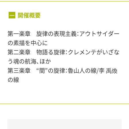
会期：
1994年11月25日（金）〜1995年1月12日（木）
開催概要
第一楽章 旋律の表現主義：アウトサイダー
開館時間：
の素描を中心に
10:00～18:00（入場は17:30まで）
第二楽章 物語る旋律：クレメンテがいざな
う魂の航海、ほか
休館日：
第三楽章 “間”の旋律：魯山人の線/李 禹煥
毎週月曜日
の線
会場：
世田谷美術館 展示室