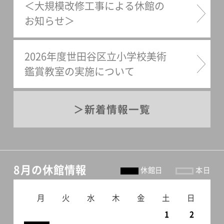
＜大規模改修工事による休館の
お知らせ＞
2026年度世田谷区立小学校美術
鑑賞教室の実施について
新着情報一覧
8月の休館情報
休館日
本日
月
火
水
木
金
土
日
1
2