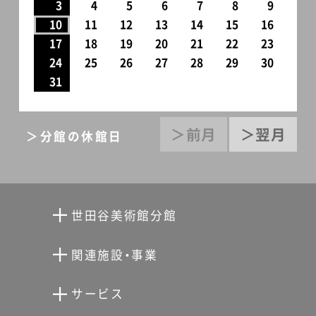
3
4
5
6
7
8
9
10
11
12
13
14
15
16
17
18
19
20
21
22
23
24
25
26
27
28
29
30
31
＞前月
＞翌月
＞分館の休館日
世田谷美術館分館
向井潤吉アトリエ館
関連施設・事業
清川泰次記念ギャラリー
世田谷文学館
サービス
宮本三郎記念美術館