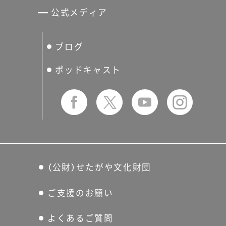
世田谷パブリックシアター
せたがやアーツカード
公式メディア
分館スケジュール
生活工房
ぐるっとパス
ブログ
せたおん
友の会
ポッドキャスト
（公財）せたがや文化財団
ご支援のお願い
よくあるご質問