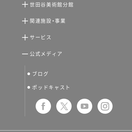
世田谷美術館分館
向井潤吉アトリエ館
関連施設・事業
清川泰次記念ギャラリー
世田谷文学館
サービス
宮本三郎記念美術館
世田谷パブリックシアター
せたがやアーツカード
公式メディア
分館スケジュール
生活工房
ぐるっとパス
ブログ
せたおん
友の会
ポッドキャスト