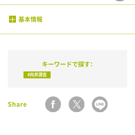
基本情報
会期：
1996年12月7日（土）〜1997年1月26日（日）
キーワードで探す：
開館時間：
#向井潤吉
10:00～18:00（入場は17:30まで）
休館日：
Share
毎週月曜日
facebook
twitter
LINEで送る
会場：