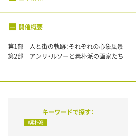
会期：
2002年6月4日（火）〜8月27日（火）
開催概要
第1部 人と街の軌跡：それぞれの心象風景
開館時間：
第2部 アンリ・ルソーと素朴派の画家たち
10:00～18:00（入場は17:30まで）
休館日：
毎週月曜日
会場：
キーワードで探す：
世田谷美術館 展示室
#素朴派