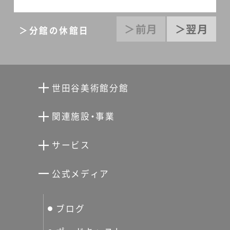
＞前月
＞翌月
＞分館の休館日
世田谷美術館分館
向井潤吉アトリエ館
関連施設・事業
清川泰次記念ギャラリー
世田谷文学館
サービス
宮本三郎記念美術館
世田谷パブリックシアター
せたがやアーツカード
公式メディア
分館スケジュール
生活工房
ぐるっとパス
ブログ
せたおん
友の会