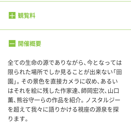
会期：
2007年1月4日（木）〜4月8日（日）
観覧料
開館時間：
（個人）
開催概要
10:00～18:00（入場は17:30まで）
一般
200円
／65歳以上
100円
／大高生
150
円
／中小生
100円
全ての生命の源でありながら、今となっては
休館日：
限られた場所でしか見ることが出来ない「田
毎週月曜日
（団体）
園」。その景色を直接カメラに収め、あるい
一般
160円
／65歳以上
80円
／大高生
120円
はそれを絵に残した作家達、師岡宏次、山口
会場：
／中小生
80円
薫、熊谷守一らの作品を紹介。ノスタルジー
世田谷美術館 展示室
を超えて我々に語りかける視座の源泉を探
団体は20名以上（事前にご連絡下さい）
ります。
小・中学生：土曜、日曜、祝・休日及び夏休み