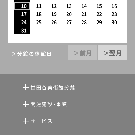
10
11
12
13
14
15
16
17
18
19
20
21
22
23
24
25
26
27
28
29
30
31
＞前月
＞翌月
＞分館の休館日
世田谷美術館分館
向井潤吉アトリエ館
関連施設・事業
清川泰次記念ギャラリー
世田谷文学館
サービス
宮本三郎記念美術館
世田谷パブリックシアター
せたがやアーツカード