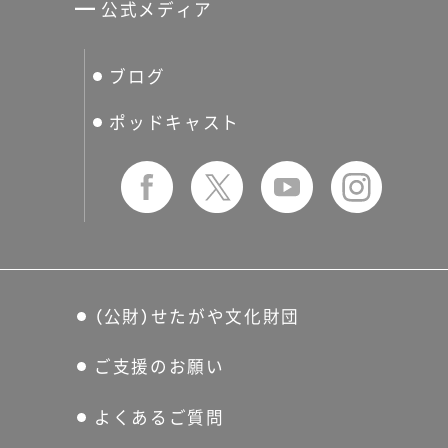
公式メディア
分館スケジュール
生活工房
ぐるっとパス
ブログ
せたおん
友の会
ポッドキャスト
（公財）せたがや文化財団
ご支援のお願い
よくあるご質問