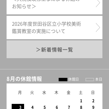
お知らせ＞
2026年度世田谷区立小学校美術
鑑賞教室の実施について
新着情報一覧
8月の休館情報
休館日
本日
月
火
水
木
金
土
日
1
2
3
4
5
6
7
8
9