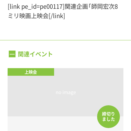
期間は無料
[link pe_id=pe00117]関連企画「師岡宏次8
障がい者の方：個人は100円（団体は80
ミリ映画上映会[/link]
円）。ただし小中高大学生の障がい者は無
料。介助者(当該障がい者1名につき1名)は
無料
学生証・障がい者手帳など、確認できるも
関連イベント
のをご提示ください
上映会
締切り
ました