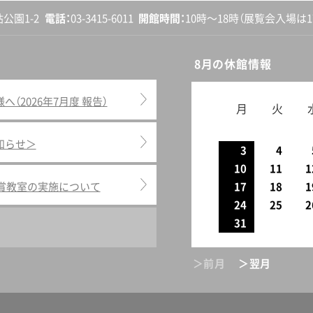
砧公園1-2
電話
03-3415-6011
開館
時間
10時〜18時
（展覧会入場は17
8月の休館情報
2026年7月度 報告）
月
火
知らせ＞
3
4
10
11
1
鑑賞教室の実施について
17
18
1
24
25
2
31
＞前月
＞翌月