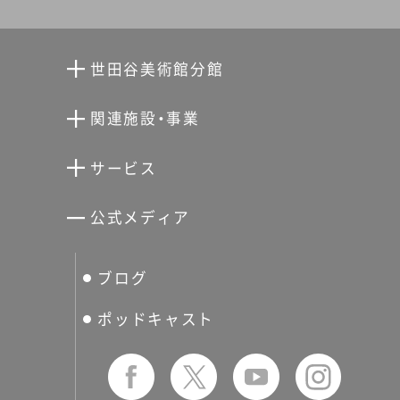
世田谷美術館分館
向井潤吉アトリエ館
関連施設・事業
清川泰次記念ギャラリー
世田谷文学館
サービス
宮本三郎記念美術館
世田谷パブリックシアター
せたがやアーツカード
公式メディア
分館スケジュール
生活工房
ぐるっとパス
ブログ
せたおん
友の会
ポッドキャスト