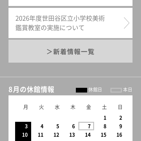
2026年度世田谷区立小学校美術
鑑賞教室の実施について
新着情報一覧
8月の休館情報
休館日
本日
月
火
水
木
金
土
日
1
2
3
4
5
6
7
8
9
10
11
12
13
14
15
16