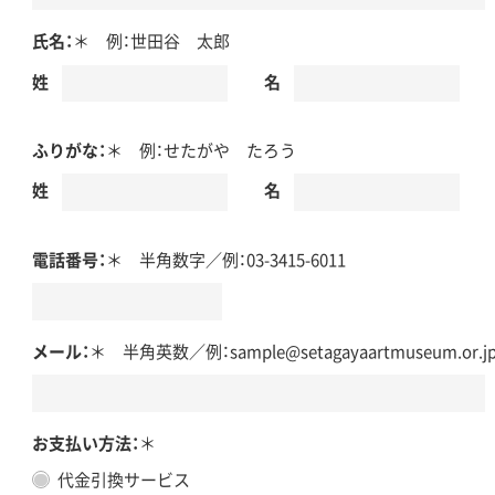
氏名：
＊ 例：世田谷 太郎
姓
名
ふりがな：
＊ 例：せたがや たろう
姓
名
電話番号：
＊ 半角数字
／
例：03-3415-6011
メール：
＊ 半角英数
／
例：sample@setagayaartmuseum.or.j
お支払い方法：
＊
代金引換サービス