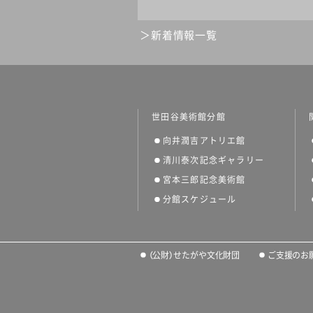
新着情報一覧
世田谷美術館分館
向井潤吉アトリエ館
清川泰次記念ギャラリー
宮本三郎記念美術館
分館スケジュール
（公財）せたがや文化財団
ご支援のお