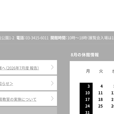
砧公園1-2
電話
03-3415-6011
開館
時間
10時〜18時
（展覧会入場は17
8月の休館情報
2026年7月度 報告）
月
火
知らせ＞
3
4
10
11
1
鑑賞教室の実施について
17
18
1
24
25
2
31