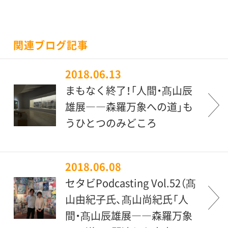
関連ブログ記事
2018.06.13
まもなく終了！「人間・髙山辰
雄展――森羅万象への道」も
うひとつのみどころ
2018.06.08
セタビPodcasting Vol.52（髙
山由紀子氏、髙山尚紀氏「人
間・髙山辰雄展――森羅万象