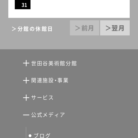
31
＞前月
＞翌月
＞分館の休館日
世田谷美術館分館
向井潤吉アトリエ館
関連施設・事業
清川泰次記念ギャラリー
世田谷文学館
サービス
宮本三郎記念美術館
世田谷パブリックシアター
せたがやアーツカード
公式メディア
分館スケジュール
生活工房
ぐるっとパス
ブログ
せたおん