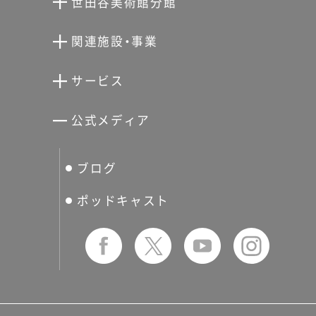
世田谷美術館分館
向井潤吉アトリエ館
関連施設・事業
清川泰次記念ギャラリー
世田谷文学館
サービス
宮本三郎記念美術館
世田谷パブリックシアター
せたがやアーツカード
公式メディア
分館スケジュール
生活工房
ぐるっとパス
ブログ
せたおん
友の会
ポッドキャスト