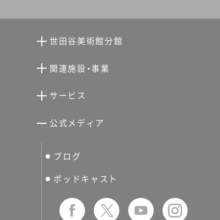
世田谷美術館分館
向井潤吉アトリエ館
関連施設・事業
清川泰次記念ギャラリー
世田谷文学館
サービス
宮本三郎記念美術館
世田谷パブリックシアター
せたがやアーツカード
公式メディア
分館スケジュール
生活工房
ぐるっとパス
ブログ
せたおん
友の会
ポッドキャスト