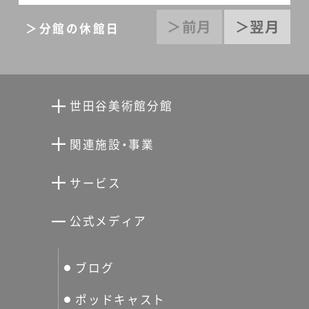
＞前月
＞翌月
＞分館の休館日
世田谷美術館分館
向井潤吉アトリエ館
関連施設・事業
清川泰次記念ギャラリー
世田谷文学館
サービス
宮本三郎記念美術館
世田谷パブリックシアター
せたがやアーツカード
公式メディア
分館スケジュール
生活工房
ぐるっとパス
ブログ
せたおん
友の会
ポッドキャスト