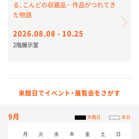
る、こんどの収蔵品―作品がつれてき
た物語
2026.08.08 - 10.25
2階展示室
来館日でイベント・展覧会をさがす
9月
休館日
本日
月
月
火
火
水
水
木
木
金
金
土
土
日
日