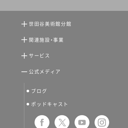
世田谷美術館分館
向井潤吉アトリエ館
関連施設・事業
清川泰次記念ギャラリー
世田谷文学館
サービス
宮本三郎記念美術館
世田谷パブリックシアター
せたがやアーツカード
公式メディア
分館スケジュール
生活工房
ぐるっとパス
ブログ
せたおん
友の会
ポッドキャスト