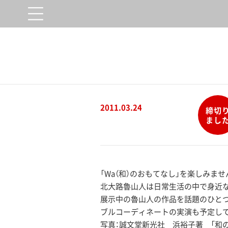
2011.03.24
締切
まし
「Wa（和）のおもてなし」を楽しみませ
北大路魯山人は日常生活の中で身近な
展示中の魯山人の作品を話題のひとつ
ブルコーディネートの実演も予定し
写真：誠文堂新光社 浜裕子著 「和