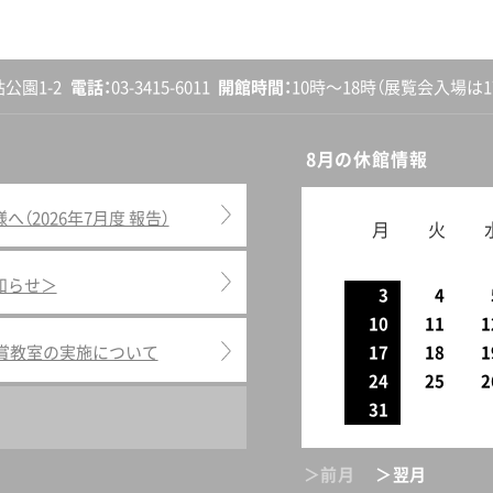
砧公園1-2
電話
03-3415-6011
開館
時間
10時〜18時
（展覧会入場は17
8月の休館情報
2026年7月度 報告）
月
火
知らせ＞
3
4
10
11
1
鑑賞教室の実施について
17
18
1
24
25
2
31
＞前月
＞翌月