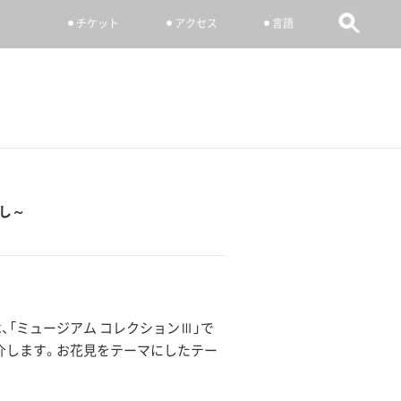
チケット
アクセス
言語
し～
「ミュージアム コレクションⅢ」で
介します。お花見をテーマにしたテー