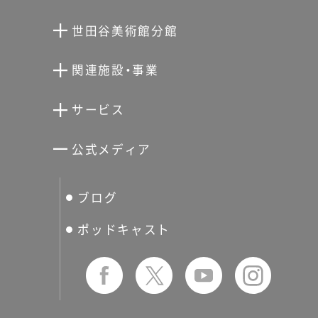
世田谷美術館分館
向井潤吉アトリエ館
関連施設・事業
清川泰次記念ギャラリー
世田谷文学館
サービス
宮本三郎記念美術館
世田谷パブリックシアター
せたがやアーツカード
公式メディア
分館スケジュール
生活工房
ぐるっとパス
ブログ
せたおん
友の会
ポッドキャスト