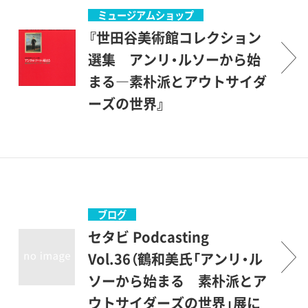
ミュージアムショップ
『世田谷美術館コレクション
選集 アンリ・ルソーから始
まる―素朴派とアウトサイダ
ーズの世界』
目次「アンリ・ルソーから始ま
る世田谷美術館の素朴派およ
びアウトサイダー・アートの
コレクションについて」遠藤
望カタログ1. 画家宣言―ア
ブログ
ンリ・ルソー2. 余暇に描く
セタビ Podcasting
3. 人生の夕映え4. On the
Vol.36（鶴和美氏「アンリ・ル
Street, On the Road 道端と
ソーから始まる 素朴派とア
放浪の画家5. 才能を見出さ
ウトサイダーズの世界」展に