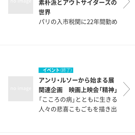
素朴派とアウトサイダーズの
世界
パリの入市税関に22年間勤め
ながら、幻想的な独自の世界
を創造したアンリ・ルソー。日
本にも多くのファンをも
つ“税官吏ルソー”の作品4点
を出発点に、ルソー以降、世界
イベント
（終了）
中で見出された「素朴派た
アンリ・ルソーから始まる展
ち」、そして心の中に深い闇を
関連企画 映画上映会「精神」
抱えながらも、創作に生きる
「こころの病」とともに生きる
意味を見出した「アウトサイ
人々の悲喜こもごもを描き出
ダーたち」の作品を展示しま
した、鮮烈なドキュメンタリ
す。特に美術の専門教育を受
ー。岡山県の小さな精神科診