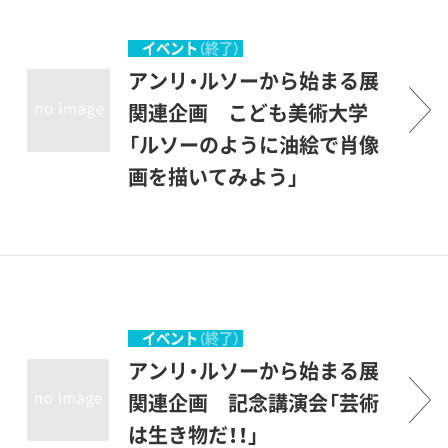
ルツ「クレマンス」とモーツァ
ルトの響きを演奏家のお話を
イベント
（終了）
交えながら聴きます。第2部は
アンリ・ルソーから始まる展
飲み物と軽食つきの夜会。音
関連企画 こども美術大学
楽の余韻とともに出演者との
「ルソーのように油絵で肖像
対話を楽しみましょう。 ※プ
画を描いてみよう」
ログラムおよび出演者は予告
好きな人、親しい人、尊敬する
なく変更される可能性があり
人…。その人を表すにはどん
ます。
な場所がいい？どんな服装が
いい？心の中に思い描いて肖
像画を描こう。作品は、展覧会
イベント
（終了）
会期中、館内のスペースにて
アンリ・ルソーから始まる展
展示します。
関連企画 記念講演会「芸術
は生き物だ！！」