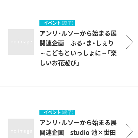
けず、ただ描きたいという強
療所、そこで働く老医師やス
い衝動によって創作を行った
タッフ、通ってくる人々の日
素朴派やアウトサイダーたち
常を追いながら、私たちの社
イベント
（終了）
は、どのような経緯で作品を
会における精神の「病」とは何
アンリ・ルソーから始まる展
うみだすに至ったのでしょう
か、誰がどのように「病」を決
関連企画 ぷる・ま・しぇり
か。本展では、開館以来、素朴
めているのか、「病」を生きる
～こどもといっしょに～「楽
派とアウトサイダー・アート
とはどういうことかを静かに
しいお花遊び」
に注目してきた世田谷美術館
問いかけます。英語字幕つき
小さなお子さんと一緒に、ボ
のユニークなコレクションに
の上映です。上映作品：『精
ーシャンの作品《花》を五感で
よって、何が彼らを創作に導
神』（監督：想田和弘、2008年、
楽しむプログラム。
いたかをさぐります。「余暇」
135分、英語字幕つき）※上映
「晩年」「放浪」「心の中」などの
後、想田和弘監督によるトー
イベント
（終了）
キーワードをもとに、関連す
クを行います。こちらもぜひ
アンリ・ルソーから始まる展
る近現代の作品も合わせて約
ご参加ください。
関連企画 studio 池×世田