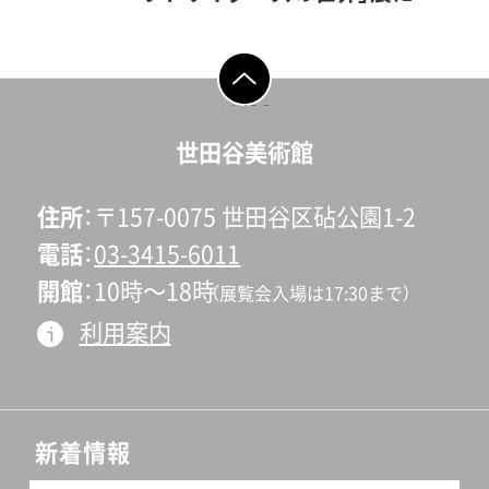
れて―旧ユーゴスラヴィアの
関連した音声コンテンツ）
画家6. 絵にして伝えたい―
ゲスト：鶴和美氏 （久永強の
久永勉7. シュルレアリスム
次女、ヴァイオリニスト）ナビ
ページの先頭へ戻
る
に先駆けて8. アール・ブリュ
ゲータ：遠藤望（当館企画担当
世田谷美術館
ット9. 心のなかをのぞいた
課長）「アンリ・ルソーから始
ら10. グギングの画家たち
まる 素朴派とアウトサイダ
住所
〒157-0075 世田谷区砧公園1-2
作家解説作品リスト奥付編
ーズの世界」展に関連し、出品
電話
03-3415-6011
集・執筆：遠藤望、加藤絢デザ
作家でシベリアを描いた画
開館
10時〜18時
（展覧会入場は17:30まで）
イン：馬面俊之制作：リーヴル
家・久永強の次女の鶴和美さ
利用案内
発行日：2013年9月14日発行：
んにお話を伺いました。「アン
世田谷美術館Setagaya Art
リ・ルソーから始まる 素朴
Museum ©2013
派とアウトサイダーズの世
界」 展2013年9月14日（土）～
新着情報
11月10日（日）※セタビ