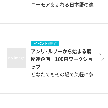
ユーモアあふれる日本語の達
人が、世界をざっくりと描く
生きた芸術について語りま
す。
イベント
（終了）
アンリ・ルソーから始まる展
関連企画 100円ワークショ
ップ
どなたでもその場で気軽に参
加できる工作など。「動くルソ
ー人形」他