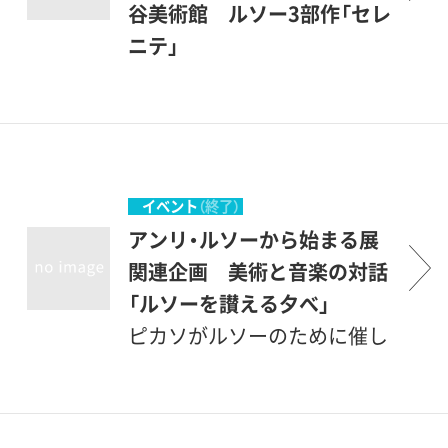
140点を展示。美術を専門と
谷美術館 ルソー3部作「セレ
するわけではなく、ごく普通
ニテ」
の日常生活をおくる私たちに
ルソー作品3点をテーマに、1
とって、美術とともに生きる
作品10分程度のオリジナル劇
とは何かを考える企画です。
を作品の前で上演します。地
元用賀出身の若者たちを中心
にしたアマチュア劇団が、ル
イベント
（終了）
ソーや作品の逸話を織り交ぜ
アンリ・ルソーから始まる展
ながら一風変わったギャラリ
関連企画 美術と音楽の対話
ートークを展開。
「ルソーを讃える夕べ」
ピカソがルソーのために催し
た夜会になぞらえて、美術と
音楽がジャンルを超えて共
演。第１部はルソー作曲のワ