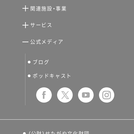
向井潤吉アトリエ館
関連施設・事業
清川泰次記念ギャラリー
世田谷文学館
サービス
宮本三郎記念美術館
世田谷パブリックシアター
せたがやアーツカード
公式メディア
分館スケジュール
生活工房
ぐるっとパス
ブログ
せたおん
友の会
ポッドキャスト
（公財）せたがや文化財団