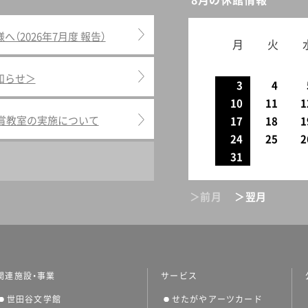
8月の休館情報
2026年7月度 報告）
月
火
知らせ＞
3
4
10
11
1
鑑賞教室の実施について
17
18
1
24
25
2
31
＞前月
＞翌月
関連施設・事業
サービス
世田谷文学館
せたがやアーツカード