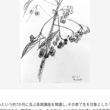
」という約7か月に及ぶ長期講座を開講し、その修了生を対象とした