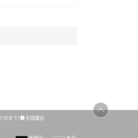
:30まで）
利用案内
ージの先頭
へ戻る
休館日
本日