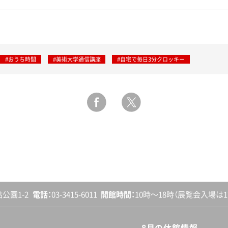
#おうち時間
#美術大学通信講座
#自宅で毎日3分クロッキー
砧公園1-2
電話
03-3415-6011
開館
時間
10時〜18時
（展覧会入場は17