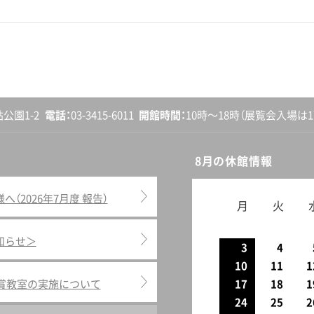
砧公園1-2
電話
03-3415-6011
開館
時間
10時〜18時
（展覧会入場は17
8月の休館情報
2026年7月度 報告）
月
火
知らせ＞
3
4
10
11
1
鑑賞教室の実施について
17
18
1
24
25
2