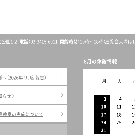
砧公園1-2
電話
03-3415-6011
開館
時間
10時〜18時
（展覧会入場は17
8月の休館情報
2026年7月度 報告）
月
火
知らせ＞
3
4
10
11
1
鑑賞教室の実施について
17
18
1
24
25
2
31