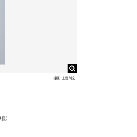
撮影：上野則宏
長）