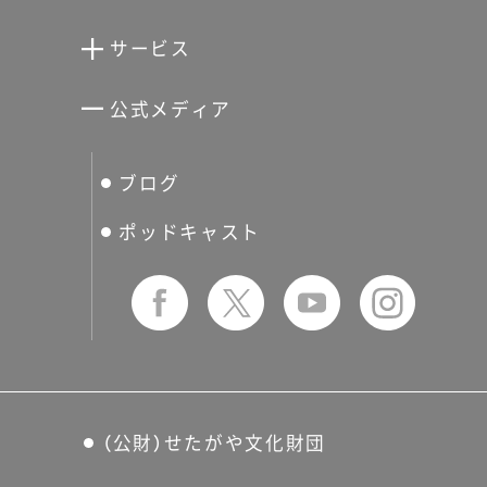
清川泰次記念ギャラリー
世田谷文学館
サービス
宮本三郎記念美術館
世田谷パブリックシアター
せたがやアーツカード
公式メディア
分館スケジュール
生活工房
ぐるっとパス
ブログ
せたおん
友の会
ポッドキャスト
（公財）せたがや文化財団