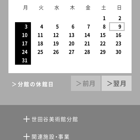
月
火
水
木
金
土
日
1
2
3
4
5
6
7
8
9
10
11
12
13
14
15
16
17
18
19
20
21
22
23
24
25
26
27
28
29
30
31
＞前月
＞翌月
＞分館の休館日
世田谷美術館分館
向井潤吉アトリエ館
関連施設・事業