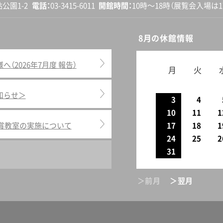
砧公園1-2
電話
03-3415-6011
開館
時間
10時〜18時
（展覧会入場は17
8月の休館情報
2026年7月度 報告）
月
火
知らせ＞
3
4
10
11
1
鑑賞教室の実施について
17
18
1
24
25
2
31
＞前月
＞翌月