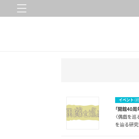
イベント
（
「開館40
〈偶戯を巡
を辿る研究