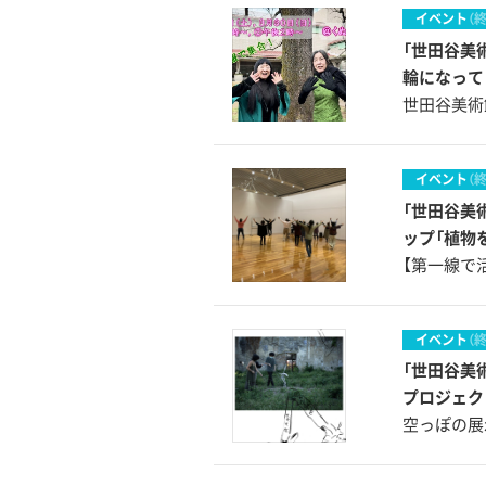
イベント
（
「世田谷美
輪になって
世田谷美術
イベント
（
「世田谷美
ップ「植物
【第一線で
イベント
（
「世田谷美
プロジェクト
空っぽの展