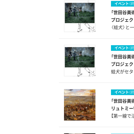
イベント
（
「世田谷美
プロジェクト 
〈蛙犬〉と
イベント
（
「世田谷美
プロジェクト 
蛙犬がセタ
イベント
（
「世田谷美
リュトミー
【第一線で