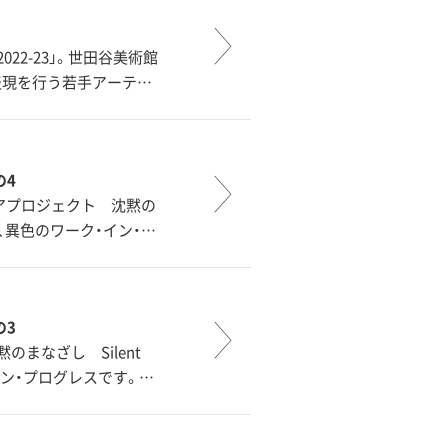
m 2022-23」。世田谷美術館
表現を行う若手アーテ…
の4
リアプロジェクト 沈黙の
る、異色のワーク・イン・…
の3
まなざし Silent
イン・プログレスです。…