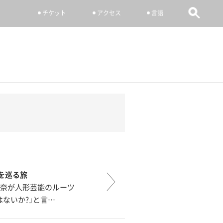
チケット
アクセス
言語
を巡る旅
佳奈が人形芸能のルーツ
はないか?」と言…