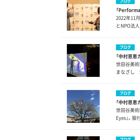
ブログ
「Perform
2022年11月
とNPO法
ブログ
「中村恩恵カ
世田谷美術
まなざし S
ブログ
「中村恩恵カ
世田谷美術
Eyes」
ブログ