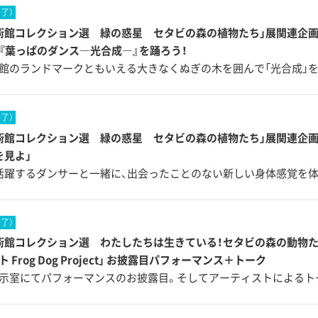
終了）
術館コレクション選 緑の惑星 セタビの森の植物たち」展関連企画
『葉っぱのダンス―光合成―』を踊ろう！
館のランドマークともいえる大きなくぬぎの木を囲んで「光合成」
終了）
術館コレクション選 緑の惑星 セタビの森の植物たち」展関連企
を見よ」
活躍するダンサーと一緒に、出会ったことのない新しい身体感覚を体
終了）
術館コレクション選 わたしたちは生きている！セタビの森の動物た
 Frog Dog Project」 お披露目パフォーマンス＋トーク
示室にてパフォーマンスのお披露目。そしてアーティストによるト