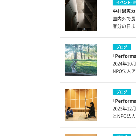
イベント
（
中村恩恵カナ
国内外で長
春分の日ま
ブログ
「Perform
2024年10
NPO法人
ブログ
「Perform
2023年12月
とNPO法