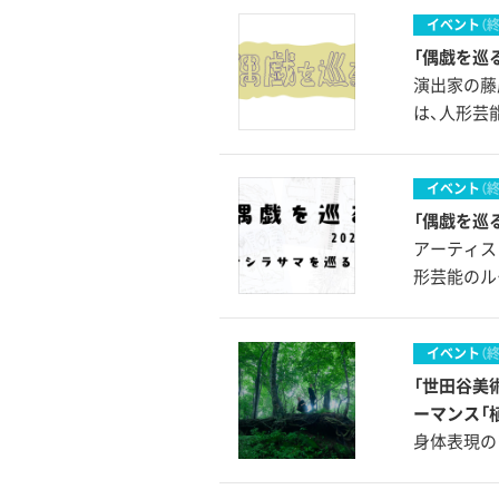
イベント
（
「偶戯を巡
演出家の藤
は、人形芸
イベント
（
「偶戯を巡
アーティス
形芸能のル
イベント
（
「世田谷美
ーマンス「
身体表現の