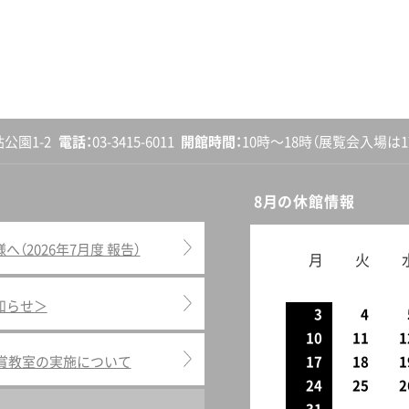
砧公園1-2
電話
03-3415-6011
開館
時間
10時〜18時
（展覧会入場は17
8月の休館情報
2026年7月度 報告）
月
火
知らせ＞
3
4
10
11
1
鑑賞教室の実施について
17
18
1
24
25
2