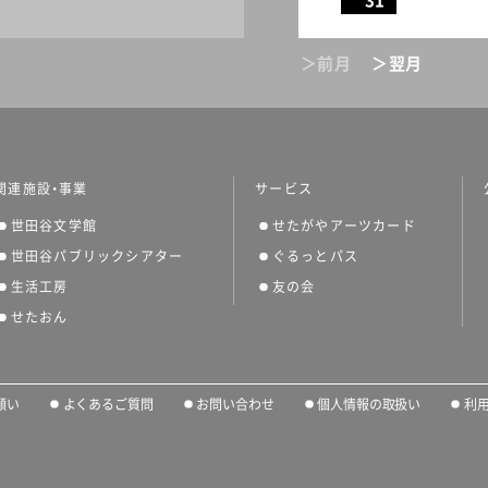
31
＞前月
＞翌月
関連施設・事業
サービス
世田谷文学館
せたがやアーツカード
世田谷パブリックシアター
ぐるっとパス
生活工房
友の会
せたおん
願い
よくあるご質問
お問い合わせ
個人情報の取扱い
利