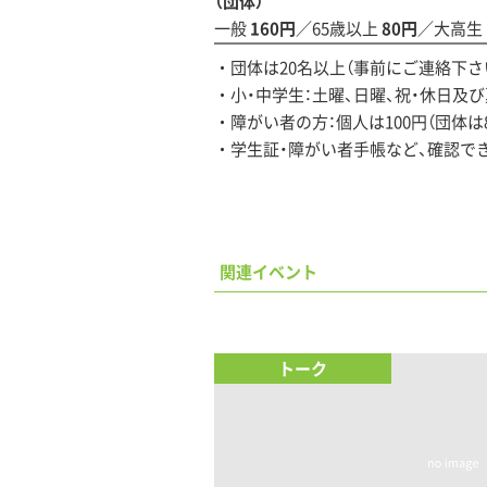
（団体）
一般
160円
／65歳以上
80円
／大高生
団体は20名以上（事前にご連絡下さ
小・中学生：土曜、日曜、祝・休日及
障がい者の方：個人は100円（団体
学生証・障がい者手帳など、確認で
関連イベント
トーク