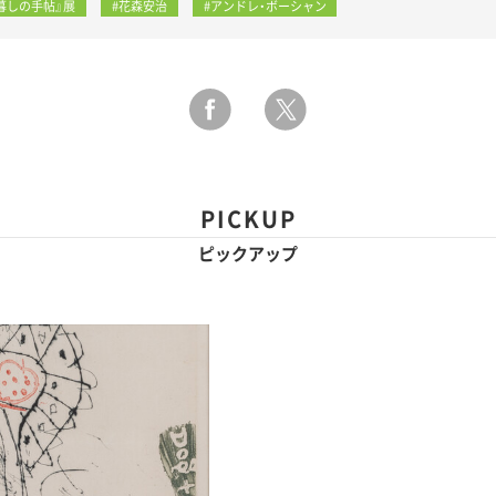
暮しの手帖』展
#花森安治
#アンドレ・ボーシャン
PICKUP
ピックアップ