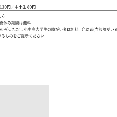
120円
／中小生
80円
い）
び夏休み期間は無料
は80円）。ただし小中高大学生の障がい者は無料。介助者(当該障がい者
きるものをご提示ください