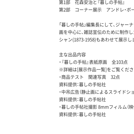
第1部 花森安治と『暮しの手帖』
第2部 コーナー展示 アンドレ・ボ
「暮しの手帖」編集長にして、ジャーナ
画を中心に、雑誌宣伝のために制作し
シャン(1873-1958)もあわせて展示し
主な出品内容
・『暮しの手帖』表紙原画 全103点
※詳細は[展示作品一覧]をご覧くだ
・商品テスト 関連写真 32点
資料提供：暮しの手帖社
・中吊広告（静止画によるスライドショ
資料提供：暮しの手帖社
・暮しの手帖社撮影 8mmフィルム（映
資料提供：暮しの手帖社