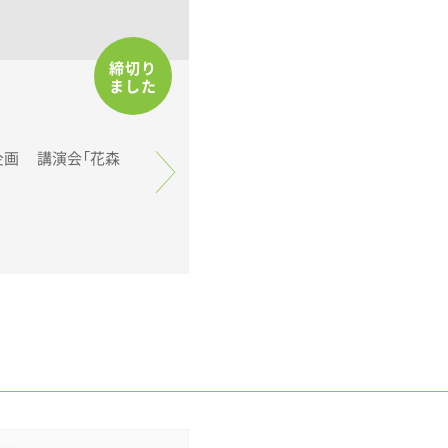
締切り
ました
会「花森