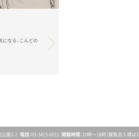
語
砧公園1-2
電話
03-3415-6011
開館
時間
10時〜18時
（展覧会入場は17