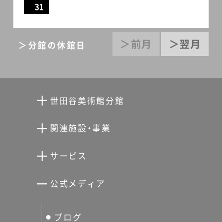
31
＞前月
＞翌月
＞分館の休館日
世田谷美術館分館
向井潤吉アトリエ館
関連施設・事業
清川泰次記念ギャラリー
世田谷文学館
サービス
宮本三郎記念美術館
世田谷パブリックシアター
せたがやアーツカード
公式メディア
分館スケジュール
生活工房
ぐるっとパス
ブログ
せたおん