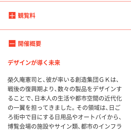
会期：
2013年7月6日（土）－9月1日（日）
観覧料
一般1000(800)円、65歳以上800(640)円、大高
休館日：
生800(640)円、中小生500(400)円
開催概要
毎週月曜日
＊( )内は20名以上の団体料金、障害者の方
＊ただし7月15日（月・祝）は開館、翌日7月16
は500円（介助の方1名までは無料）、大高中小
デザインが導く未来
日（火）は休館
生の障害者の方は無料
榮久庵憲司と、彼が率いる創造集団ＧＫは、
会場：
戦後の復興期より、数々の製品をデザインす
世田谷美術館 1階展示室
ることで、日本人の生活や都市空間の近代化
の一翼を担ってきました。その領域は、日ご
主催：
ろ街中で目にする日用品やオートバイから、
世田谷美術館（公益財団法人せたがや文化財
博覧会場の施設やサイン類、都市のインフラ
団）