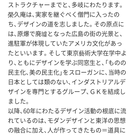
ストラクチャーまでと、多岐にわたります。
榮久庵は、実家を継ぐべく僧門に入ったの
後援：
ち、デザインの道を志しました。その原点に
世田谷区、世田谷区教育委員会
は、原爆で廃墟となった広島の街の光景と、
進駐軍が体現していたアメリカ文化があっ
特別協力：
たといいます。そして東京藝術大学在学中よ
GKデザイングループ
り、ともにデザインを学ぶ同窓生と、「ものの
民主化、美の民主化」をスローガンに、当時の
助成：
日本としては類のない、インダストリアルデ
芸術文化振興基金
ザインを専門とするグループ、ＧＫを結成し
ました。
協力：
以降、60年にわたるデザイン活動の根底に流
ヤマハ発動機株式会社、キッコーマン株式会
れているのは、モダンデザインと東洋の思想
社、
の融合に加え、人が作ってきたもの＝道具に