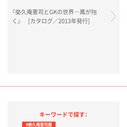
『榮久庵憲司とGKの世界―鳳が翔
く』 [カタログ／2013年発行]
キーワードで探す：
#榮久庵憲司展