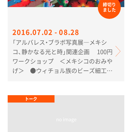
締切り
どちらも、他の割引との併用はできません。
助成：
ました
1枚につき2名まで、1回限り有効。
公益信託タカシマヤ文化基金
2016.07.02 - 08.28
協賛：
「アルバレス・ブラボ写真展―メキシ
ライオン、大日本印刷、損保ジャパン日本興
コ、静かなる光と時」関連企画 100円
亜、日本テレビ放送網、キヤノンマーケティ
ワークショップ ＜メキシコのおみや
ングジャパン
げ＞ ●ウィチョル族のビーズ細工風
ストラップ ●オトミ族のテナンゴ刺
繍風カンバッチ
トーク