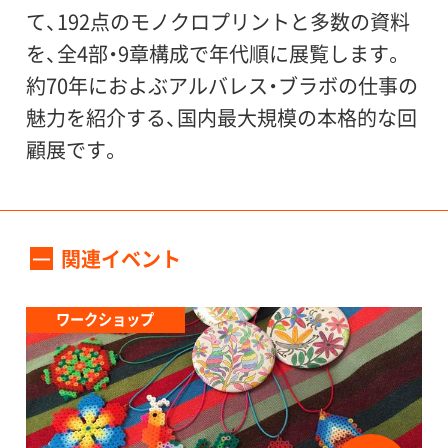
●相互割引
本展チケットで、写真に関連し
て、192点のモノクロプリントと多数の資料
主催：
た下記の美術館の展覧会の観覧料が割引に
を、全4部・9章構成で年代順に展覧します。
世田谷美術館（公益財団法人せたがや文化財
なります。
約70年におよぶアルバレス・ブラボの仕事の
団）、読売新聞社、美術館連絡協議会
■三菱一号館美術館（東京・丸の内）
魅力を紹介する、国内最大規模の本格的な回
「ジュリア・マーガレット・キャメロン展」
顧展です。
後援：
会期：７月２日（土）～９月１９日（日）
世田谷区、世田谷区教育委員会、在日メキシ
一般：1600円→1500円、高校・大学生：1000円
コ合衆国大使館
→900円、小・中学生：500円→400円
関連イベント
特別協力：
また、上記展覧会のチケットで、当館の「アル
マヌエル・アルバレス・ブラボ・アーカイヴ
ワークショップ
バレス・ブラボ写真展」も100円引きでご観覧
いただけます。※ＭＳＳカード提示も割引適
企画協力：
用となります。
クレヴィス