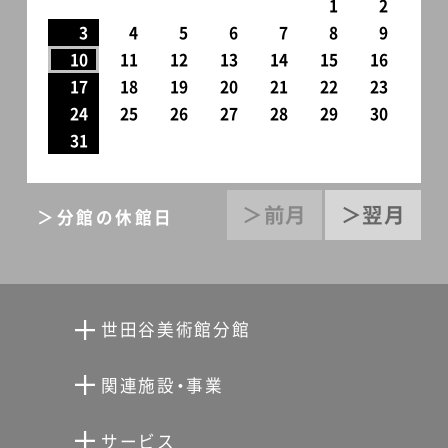
1
2
3
4
5
6
7
8
9
10
11
12
13
14
15
16
17
18
19
20
21
22
23
24
25
26
27
28
29
30
31
＞前月
＞翌月
＞分館の休館日
世田谷美術館分館
向井潤吉アトリエ館
関連施設・事業
清川泰次記念ギャラリー
世田谷文学館
サービス