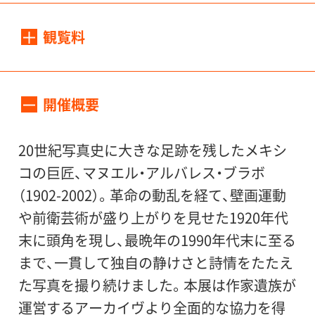
会期：
2016年7月2日（土）～8月28日（日）
観覧料
一般1000（800）円、65歳以上800（600）円、大
開館時間：
高生800（600）円、中小生500（300）円
開催概要
10:00～18:00（入場は17:30まで）
※障害者の方は500（300）円。ただし小・中・
高・大学生の障害者は無料、介助者（当該障害
20世紀写真史に大きな足跡を残したメキシ
休館日：
者1名につき1名）は無料。
コの巨匠、マヌエル・アルバレス・ブラボ
毎週月曜日
※（ ）内は20名以上の団体料金。
（1902-2002）。革命の動乱を経て、壁画運動
※ただし7月18日（月・祝）は開館、翌7月19日
や前衛芸術が盛り上がりを見せた1920年代
（火）は休館。
●リピーター割引
会期中、本展有料チケッ
末に頭角を現し、最晩年の1990年代末に至る
トの半券をご提示いただくと、2回目以降は
まで、一貫して独自の静けさと詩情をたたえ
会場:
団体料金にてご覧いただけます。
た写真を撮り続けました。本展は作家遺族が
世田谷美術館 1階展示室
運営するアーカイヴより全面的な協力を得