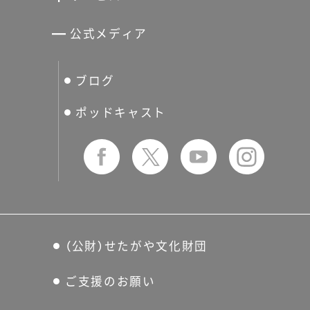
宮本三郎記念美術館
世田谷パブリックシアター
せたがやアーツカード
公式メディア
分館スケジュール
生活工房
ぐるっとパス
ブログ
せたおん
友の会
ポッドキャスト
（公財）せたがや文化財団
ご支援のお願い