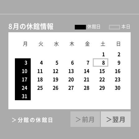
ークショップの様子をご紹介
いたします。【アートテラー・
とに～さんによる作品鑑賞ワ
8月の休館情報
休館日
本日
ークショップ】日時：2023年8
月22日（火）13:30～16:30場
月
火
水
木
金
土
日
所：世田谷美術館 講堂講師：
1
2
アートテラー・とに～氏参加
3
4
5
6
7
8
9
10
11
12
13
14
15
16
者：区立小学校美術担当教諭
17
18
19
20
21
22
23
11名、大学生インターン3名、
24
25
26
27
28
29
30
鑑賞リーダー26名、当館普及
31
職員4名ワークショップのテ
ーマは「アートにエールを！」。
＞前月
＞翌月
＞分館の休館日
美術鑑賞教室や出張授業など
美術鑑賞に日々関わる参加者