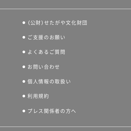
るよ！」といった褒める言葉を
大声で掛けるように、美術作
品にエールを送ります。～ワ
（公財）せたがや文化財団
ークショップ当日の様子～●
ご支援のお願い
初戦 ポピュラーな作品にエ
ールを！掛け声を発表する様
よくあるご質問
子ボディビルの大会同様、ト
お問い合わせ
ーナメント制とし、全3回戦を
実施しました。初戦では全体
個人情報の取扱い
を3チームに分け、誰もが見た
ことのあるポピュラーな作品
利用規約
の図版を使いウォームアップ
プレス関係者の方へ
を行いました。気になる出場
作品はこちら。エントリー