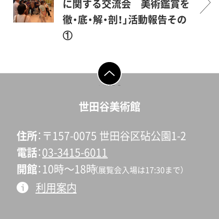
に関する交流会 美術鑑賞を
徹・底・解・剖！」活動報告その
①
2023年8月に2日間、世田谷美
術館と世田谷区立小学校の連
携事業に携わる方々による交
ページの先頭へ戻
る
流会を行いました。世田谷美
世田谷美術館
術館では1986年の開館当初か
ら区立小学校と協力し、小学4
住所
〒157-0075 世田谷区砧公園1-2
年生に向けた美術鑑賞教室、
電話
03-3415-6011
出張授業といった連携事業を
開館
10時〜18時
（展覧会入場は17:30まで）
全国でもいち早く行ってきま
利用案内
した。これらの活動に携わる
のは世田谷区立小学校図工科