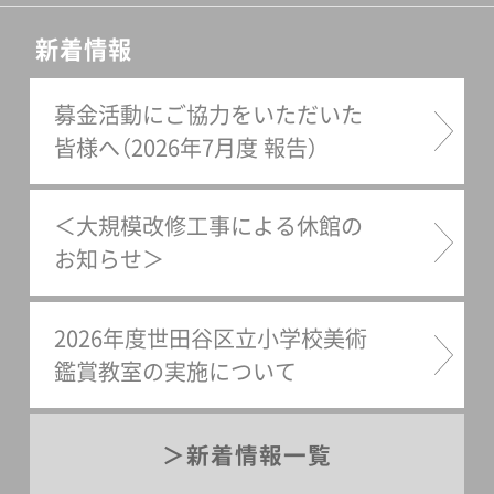
の先生方、当館の美術鑑賞教
室に携わる鑑賞リーダー（当
新着情報
館ボランティア）、出張授業を
募金活動にご協力をいただいた
担当する大学生インターン、
皆様へ（2026年7月度 報告）
当館普及担当職員。日々こう
した連携事業をともに行って
いるのですが、ここ数年コロ
＜大規模改修工事による休館の
ナ禍もあり、交流を深める機
お知らせ＞
会はほとんどありませんでし
た。そこで今回は美術館でワ
2026年度世田谷区立小学校美術
ークショップや講演を通し作
鑑賞教室の実施について
品鑑賞について語らい、親睦
を深める研修会を開きまし
新着情報一覧
た。ここでは初日に行ったワ