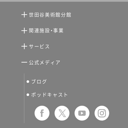
全員で、今一度美術鑑賞の楽
しさを共に分かち合える場を
世田谷美術館分館
設けたいと思い、現在、「作品
向井潤吉アトリエ館
の面白さを伝える」スペシャ
関連施設・事業
リストとしてブログや美術館
清川泰次記念ギャラリー
世田谷文学館
サービス
でのトークを通し、美術の楽
宮本三郎記念美術館
世田谷パブリックシアター
しみ方を発信されているアー
せたがやアーツカード
公式メディア
トテラー・とに～さんととも
分館スケジュール
生活工房
ぐるっとパス
にボディビルディングの掛け
ブログ
せたおん
声に模した作品鑑賞を行う、
友の会
一風変わったワークショップ
ポッドキャスト
を行いました。ボディビルデ
ィングの大会で選手に向かっ
て「キレてる！」「いい血管出て