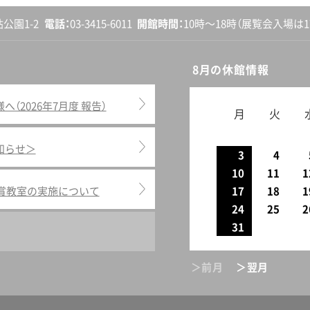
砧公園1-2
電話
03-3415-6011
開館
時間
10時〜18時
（展覧会入場は17
8月の休館情報
2026年7月度 報告）
月
火
知らせ＞
3
4
10
11
1
鑑賞教室の実施について
17
18
1
24
25
2
31
＞前月
＞翌月