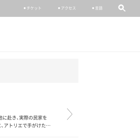
チケット
アクセス
言語
地に赴き、実際の民家を
に、アトリエで手がけた…