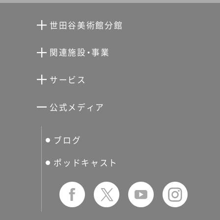
世田谷美術館分館
向井潤吉アトリエ館
関連施設・事業
清川泰次記念ギャラリー
世田谷文学館
サービス
宮本三郎記念美術館
世田谷パブリックシアター
せたがやアーツカード
公式メディア
分館スケジュール
生活工房
ぐるっとパス
ブログ
せたおん
友の会
ポッドキャスト