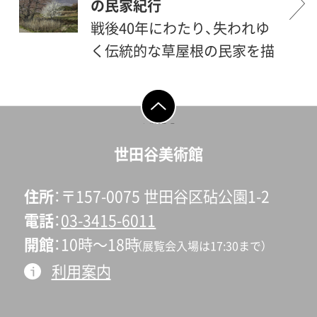
の民家紀行
戦後40年にわたり、失われゆ
く伝統的な草屋根の民家を描
きつづけた向井潤吉（1901-
1995）。その旅は、一つひと
つ、かけがえのない風景との
ページの先頭へ戻
る
出会いの連続でした。車中か
世田谷美術館
ら偶然に見つけ心惹かれて描
いた風景や、ダム建設にとも
住所
〒157-0075 世田谷区砧公園1-2
ない湖底に沈むことになる民
電話
03-3415-6011
家など、その一期一会にまつ
開館
10時〜18時
（展覧会入場は17:30まで）
わるエピソードとともに、向
利用案内
井が愛惜の念を込めて描いた
日本各地の風景をご紹介しま