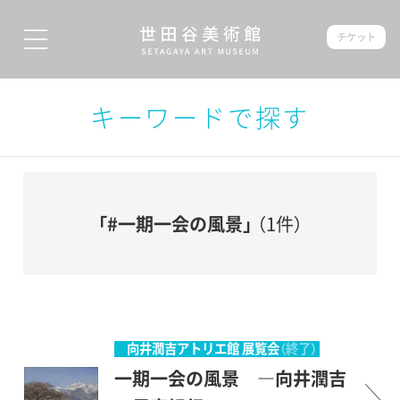
チケット
キーワードで探す
「#一期一会の風景」
（1件）
向井潤吉アトリエ館 展覧会
（終了）
一期一会の風景 ―向井潤吉