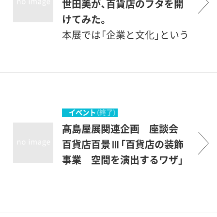
世田美が、百貨店のフタを開
けてみた。
本展では「企業と文化」という
テーマのもと、1831（天保2）年
に京都で創業した髙島屋に焦
点をあてます。髙島屋は
1888（明治21）年に開かれたバ
ルセロナ万国博覧会を皮切り
イベント
（終了）
に、率先して数々の内外の博
髙島屋展関連企画 座談会
覧会に優れた染織作品を出展
百貨店百景Ⅲ「百貨店の装飾
しました。髙島屋はこうした
事業 空間を演出するワザ」
事業のなかで下絵を描く美術
家、卓越した技術をもつ染織
家とのあいだに親密な関係を