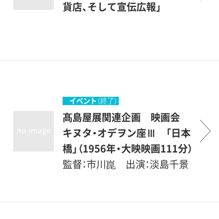
紹介してきました。本覧では、
貨店、そして宣伝広報」
髙島屋史料館（大阪）が所蔵す
る美術作品を中心にご紹介す
るほか、船舶や建築における
装飾事業、知的好奇心にはた
らきかける出版事業、また
人々の興味、関心を喚起する
イベント
（終了）
宣伝広報物の数々、そしてお
髙島屋展関連企画 映画会
家芸ともいえる染織作品や呉
キヌタ・オデヲン座Ⅲ 「日本
服といった領域までを網羅
橋」（1956年・大映映画111分）
し、百貨店の複層的な表情を
監督：市川崑 出演：淡島千景
ご紹介します。私たちの日常
、山本富士子、若尾文子 他女の
の暮らしに、美的な潤いや夢
恋の執念を描いた泉鏡花の名
をもたらす「文化装置として
作を映画化。名三女優の和服