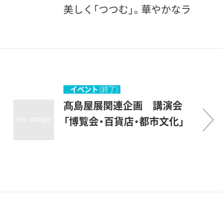
美しく「つつむ」。華やかなラ
ッピングから日本の伝統美の
水引まで、まごころを伝える
さまざまな技術を、髙島屋の
プロフェッショナルがご披露
します。
イベント
（終了）
髙島屋展関連企画 講演会
「博覧会・百貨店・都市文化」