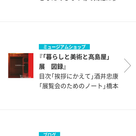
いた高峰秀子を描いた作品
加できる工作など。
（高峰秀子旧蔵）を展示してい
ます。
ミュージアムショップ
『「暮らしと美術と髙島屋」
展 図録』
目次「挨拶にかえて」酒井忠康
「展覧会のためのノート」橋本
善八「博覧会と百貨店―二つ
の邂逅」吉見俊哉第1章 美術
との出会い1-1 美術染織と
博覧会「髙島屋の万国博覧会
出品について」廣田孝1-2 髙
ブログ