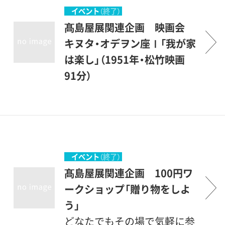
イベント
（終了）
髙島屋展関連企画 映画会
キヌタ・オデヲン座Ⅰ「我が家
は楽し」（1951年・松竹映画
91分）
監督：中村登／出演：笠智衆、
山田五十鈴、高峰秀子、岸恵
子、佐田啓二他豪華キャスト
によるステキなホームドラ
マ。笠智衆と山田五十鈴が日
イベント
（終了）
本橋髙島屋で楽しくお買い物
髙島屋展関連企画 100円ワ
をするが…。※当館2階展示室
ークショップ「贈り物をしよ
で開催中のミュージアム コレ
う」
クションにて梅原龍三郎が描
どなたでもその場で気軽に参