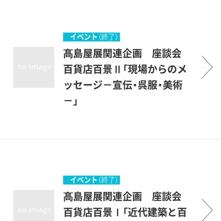
築き、「美術的な」商品を世に
問い続ける企業精神の礎をな
しました。こうした実績は東
イベント
（終了）
西文化の往来を積極的に推進
髙島屋展関連企画 座談会
することに繋がっています。
百貨店百景Ⅱ「現場からのメ
明治期以降、私たちの日常生
ッセージ－宣伝・呉服・美術
活は大きく様相をかえてきま
－」
したが、その変遷に並走する
ように、さまざまな百貨店が
多彩な事業を展開してきまし
た。日本に美術館が少ない頃
から美術展を催し、また内外
イベント
（終了）
の物産などを紹介する催事で
髙島屋展関連企画 座談会
は多くの人々に文化の諸相を
百貨店百景Ⅰ「近代建築と百