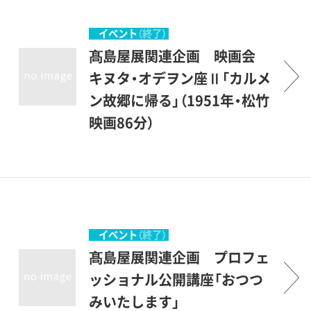
の百貨店」。その「百貨」の意
姿が全編にあふれる。衣裳協
味を、会場に並ぶ作品、資料の
力：髙島屋
イベント
（終了）
一つひとつから感受していた
髙島屋展関連企画 映画会
だければと思います。
キヌタ・オデヲン座Ⅱ「カルメ
ン故郷に帰る」（1951年・松竹
映画86分）
監督：木下惠介 出演：高峰秀
子、小林トシ子、望月優子他国
産初の「総天然色映画」として
話題に。歌と踊りでテンヤワ
ンヤ。衣裳協力：髙島屋
イベント
（終了）
髙島屋展関連企画 プロフェ
ッショナル公開講座「おつつ
みいたします」