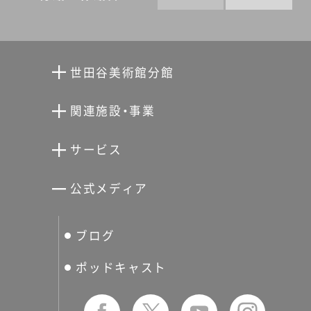
印刷株式会社発行：世田谷美
術館（公益財団法人せたがや
文化財団） ©2013（2013年4月
世田谷美術館分館
20日 初版）（2014年2月27日
向井潤吉アトリエ館
第2版）
関連施設・事業
清川泰次記念ギャラリー
世田谷文学館
サービス
宮本三郎記念美術館
世田谷パブリックシアター
せたがやアーツカード
公式メディア
分館スケジュール
生活工房
ぐるっとパス
ブログ
せたおん
友の会
ポッドキャスト