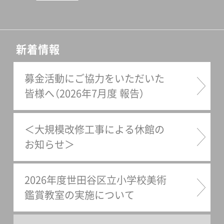
リアが目指した日本的表象
た。」 2013年4月20日（土）～6
―」神田由紀2-3 髙島屋のウ
月23日（日）※セタビ
ィンドウ・ディスプレイ、戦
Podcastingについて
新着情報
後、日本橋店の場合「百貨店と
ウインドー・ディスプレーと
募金活動にご協力をいただいた
皆様へ（2026年7月度 報告）
催事―その社会性と美意識に
ついて」田島奈都子2-4 髙島
屋の広告宣伝物と催事「百貨
＜大規模改修工事による休館の
店による広告と宣伝」土屋礼
お知らせ＞
子2-5 髙島屋の刊行事業2-6
百貨店百景 百貨店を彩る
2026年度世田谷区立小学校美術
品々第3章 継承と創生の出
鑑賞教室の実施について
会い3-1 継承の美 上品会3-
2 創生の美 百選会「ファッ