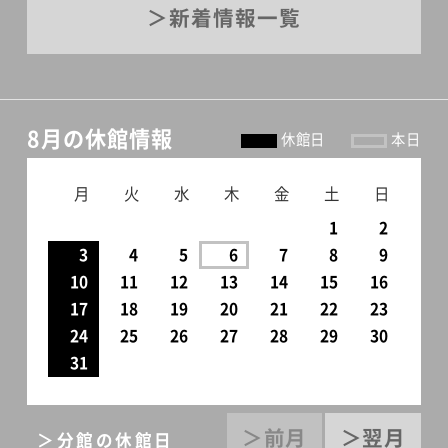
新着情報一覧
ションリーダーとしての髙島
屋―百選会を中心として―」
青木美保子「堀口大學と百選
会」長谷川郁夫第4章 明日と
8月の休館情報
休館日
本日
の出会い対談「百貨店、明日と
の出会い 辻井喬さんを迎え
月
火
水
木
金
土
日
て」辻井喬、鈴木弘治髙島屋の
1
2
社会貢献髙島屋の略年譜出品
3
4
5
6
7
8
9
作品・資料目録奥付編集：橋本
10
11
12
13
14
15
16
17
18
19
20
21
22
23
善八、村上由美（世田谷美術
24
25
26
27
28
29
30
館）編集補助：坂入友里恵、新
31
宮和聖デザイン：株式会社エ
ー・ティ・エー制作：株式会社
＞前月
＞翌月
＞分館の休館日
エー・ティー・エー印刷：大洋