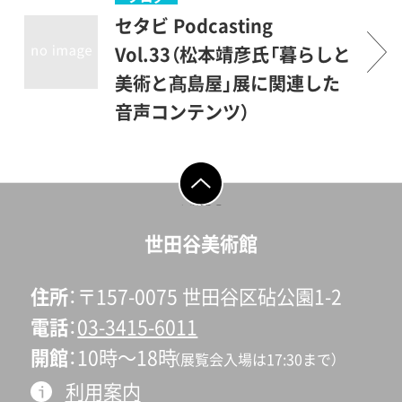
島屋と日本画1-3 髙島屋と
セタビ Podcasting
洋画「髙島屋と美術家―近代
Vol.33（松本靖彦氏「暮らしと
の床の間から視覚文化の結晶
美術と髙島屋」展に関連した
へ―」原田平作1-4 髙島屋と
音声コンテンツ）
民藝「民藝運動と髙島屋―展
ゲスト：松本靖彦氏 （株式会
覧会との関わりを中心に」杉
社髙島屋 専務取締役）ナビ
山享司1-5 髙島屋美術部の
ゲータ：橋本善八 （当館美術
ページの先頭へ戻
る
あゆみ第2章 暮らしとの出
担当課長）「暮らしと美術と髙
世田谷美術館
会い2-1 近代建築としての
島屋」展の関連し、創業180年
百貨店建築「わが国のデパー
を迎えた髙島屋で専務取締役
住所
〒157-0075 世田谷区砧公園1-2
トメント・ストアー誕生の一
をつとめられている松本靖彦
電話
03-3415-6011
断面」内田青蔵2-2 髙島屋の
氏にお話を伺います。「暮らし
開館
10時〜18時
（展覧会入場は17:30まで）
装飾事業「百貨店とインテリ
と美術と髙島屋 ―世田美
利用案内
アデザイン―髙島屋のインテ
が、百貨店のフタを開けてみ