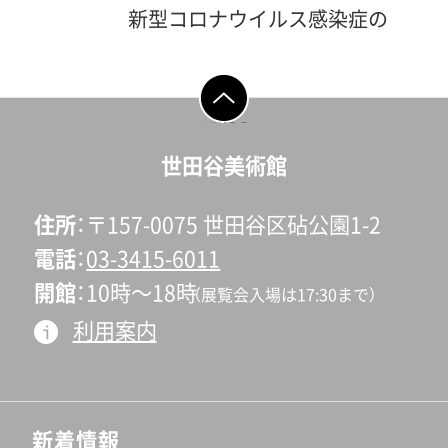
新型コロナウイルス感染症の
影響による臨時休館に伴い、
開催が中止となりました「驚
異の三人!! 高松次郎・若林
ページの先頭へ戻
る
奮・李禹煥 ―版という場所
世田谷美術館
で」展の図録をミュージアム
ショップで販売しています。
住所
〒157-0075 世田谷区砧公園1-2
通信販売も行っております。
電話
03-3415-6011
ご購入はこちら ⇒ ミュー
開館
10時〜18時
（展覧会入場は17:30まで）
ジアムショップ
利用案内
新着情報