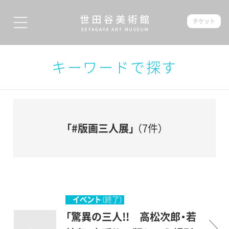
チケット
キーワードで探す
「#版画三人展」
（7件）
イベント
（終了）
「驚異の三人!! 高松次郎・若