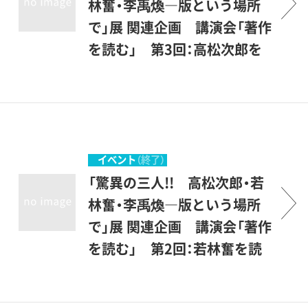
林奮・李禹煥―版という場所
で」展 関連企画 講演会「著作
を読む」 第3回：高松次郎を
読む
新型コロナウィルス感染拡大
抑制のために、中止いたしま
す。三人の作家それぞれが書
き記した言葉を追いつつ、作
イベント
（終了）
品に込められた創作の思考を
「驚異の三人!! 高松次郎・若
読み解いていきます。
林奮・李禹煥―版という場所
で」展 関連企画 講演会「著作
を読む」 第2回：若林奮を読
む
新型コロナウィルス感染拡大