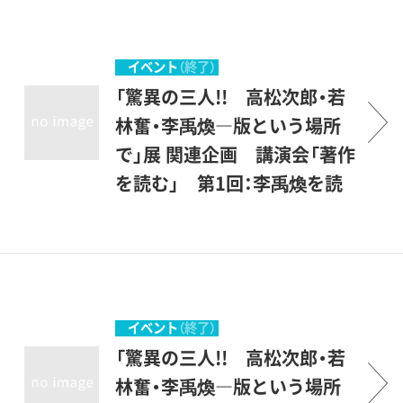
抑制のために、中止いたしま
す。三人の作家それぞれが書
き記した言葉を追いつつ、作
イベント
（終了）
品に込められた創作の思考を
「驚異の三人!! 高松次郎・若
読み解いていきます。
林奮・李禹煥―版という場所
で」展 関連企画 講演会「著作
を読む」 第1回：李禹煥を読
む
新型コロナウィルス感染拡大
抑制のために、中止いたしま
す。三人の作家それぞれが書
き記した言葉を追いつつ、作
イベント
（終了）
品に込められた創作の思考を
「驚異の三人!! 高松次郎・若
読み解いていきます。
林奮・李禹煥―版という場所