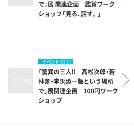
で」展 関連企画 鑑賞ワーク
ショップ「見る、話す。」
新型コロナウイルス感染拡大
抑制のために、中止いたしま
す。展示室で作品を前に、見た
こと、感じたことを言葉に表
しながらグループで鑑賞しま
イベント
（終了）
す。会話による美術鑑賞に取
「驚異の三人!! 高松次郎・若
り組んできた全盲の白鳥建二
林奮・李禹煥―版という場所
さん、美術館の学芸員、その日
で」展関連企画 100円ワーク
初めて出会う参加者が、言葉
ショップ
を介して一緒に作品を見た
新型コロナウイルス感染拡大
ら、どんな鑑賞ができるでし
抑制のために、当面の間、中止
ょうか。一人で見るのとは違
いたします。再開は、当サイト