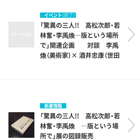
う楽しみかたを体験してみて
でお知らせいたします。展覧
ください。
会毎に、様々な趣向を凝らし
イベント
（終了）
た内容で、子どもから大人ま
「驚異の三人!! 高松次郎・若
でその場で楽しめる簡単な工
林奮・李禹煥―版という場所
作などを行います。
で」関連企画 対談 李禹
煥（美術家）× 酒井忠康（世田
谷美術館館長）
新型コロナウイルス感染拡大
抑制のために、中止いたしま
す。世界各国で大規模な個展
を開催し続けている李禹煥氏
新着情報
に、近年の活動や考えている
「驚異の三人!! 高松次郎・若
ことについてお話しいただき
林奮・李禹煥 ―版という場
ます。
所で」展の図録販売