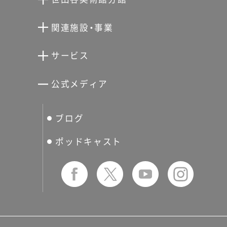
向井潤吉アトリエ館
関連施設・事業
清川泰次記念ギャラリー
世田谷文学館
サービス
宮本三郎記念美術館
世田谷パブリックシアター
せたがやアーツカード
公式メディア
分館スケジュール
生活工房
ぐるっとパス
ブログ
せたおん
友の会
ポッドキャスト