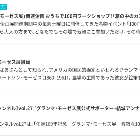
終了）
・モーゼス展」関連企画 おうちで100円ワークショップ！「箱の中の
から企画展開催期間中の毎週土曜日に開催してきた名物イベント「100
ら大人の方まで、どなたでもその場で気軽にご参加いただけ、その
・モーゼス展図録
ばあさんとして知られ、アメリカの国民的画家といわれるグランマ・
ートソン・モーゼス（1860–1961）。農場の主婦であった彼女が絵筆
ャンネル】vol.27 「グランマ・モーゼス展公式サポーター・結城ア
ネルvol.27は、「生誕160年記念 グランマ・モーゼス展―素敵な1