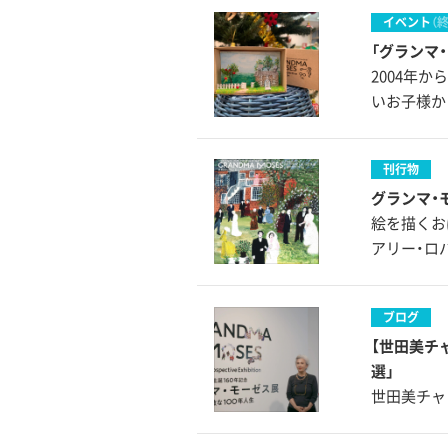
イベント
（
「グランマ
2004年
いお子様か
刊行物
グランマ
絵を描くお
アリー・ロバ
ブログ
【世田美チ
選」
世田美チャン