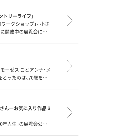
カントリーライフ」
円ワークショップ」。小さ
時に開催中の展覧会に…
モーゼス ことアンナ・メ
をとったのは、70歳を…
ンナさん―お気に入り作品３
00年人生」の展覧会公…