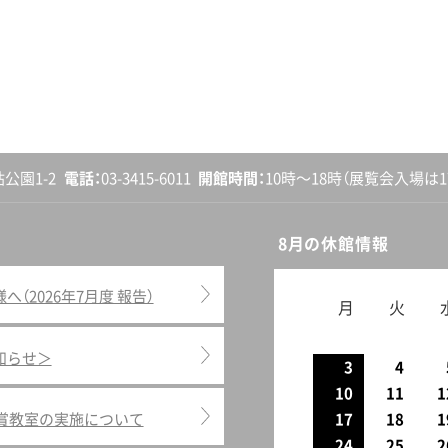
砧公園1-2
電話
03-3415-6011
開館
時間
10時〜18時
（展覧会入場は17
8月の休館情報
2026年7月度 報告）
月
火
知らせ＞
3
4
10
11
1
鑑賞教室の実施について
17
18
1
24
25
2