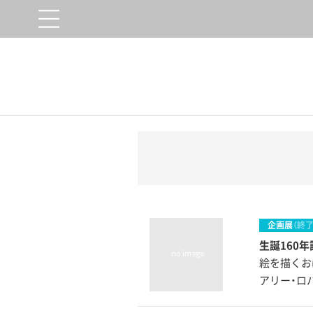
企画展
（終了
生誕160
絵を描くお
アリー・ロバ