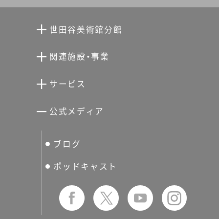
世田谷美術館分館
向井潤吉アトリエ館
関連施設・事業
清川泰次記念ギャラリー
世田谷文学館
サービス
宮本三郎記念美術館
世田谷パブリックシアター
せたがやアーツカード
公式メディア
分館スケジュール
生活工房
ぐるっとパス
ブログ
せたおん
友の会
ポッドキャスト